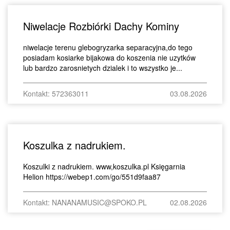
Niwelacje Rozbiórki Dachy Kominy
niwelacje terenu glebogryzarka separacyjna,do tego
posiadam kosiarke bijakowa do koszenia nie uzytków
lub bardzo zarosnietych dzialek i to wszystko je...
Kontakt: 572363011
03.08.2026
Koszulka z nadrukiem.
Koszulki z nadrukiem. www,koszulka.pl Księgarnia
Helion https://webep1.com/go/551d9faa87
Kontakt: NANANAMUSIC@SPOKO.PL
02.08.2026