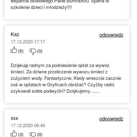
wsparcia osobowego Panie Burmistrzu. Sparta to
szkolenie dzieci i młodzieży!!!!
Kaz
odpowiedz
17.12.2020 17:17
(
5
)
(
0
)
Dziękuję radnym za podniesienie opłat za wywóz
śmieci. Za dziwne przeliczenie wywozu śmieci z
zużyciem wody. Fantastyczne. Kiedy wreszcie zacznie
coś w opłatach w Gryficach obniżać? Czyżby radni
szykowali sobie podwyżki? Dziękujemy........
xxx
odpowiedz
17.12.2020 06:46
(
3
)
(
0
)