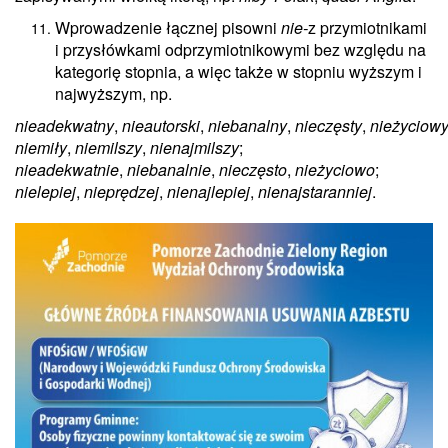
Wprowadzenie łącznej pisowni
nie-
z przymiotnikami
i przysłówkami odprzymiotnikowymi bez względu na
kategorię stopnia, a więc także w stopniu wyższym i
najwyższym, np.
nieadekwatny
,
nieautorski
,
niebanalny
,
nieczęsty
,
nieżyciow
niemiły
,
niemilszy
,
nienajmilszy
;
nieadekwatnie
,
niebanalnie
,
nieczęsto
,
nieżyciowo
;
nielepiej
,
nieprędzej
,
nienajlepiej
,
nienajstaranniej
.