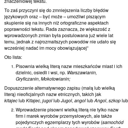
znaczeniowej tekstu.
To zaś przyczyni się do zmniejszenia liczby błędów
językowych oraz – być może – umożliwi piszącym
skupienie się na innych niż ortograficzne aspektach
poprawności tekstu. Rada zaznacza, że większość z
wprowadzonych zmian była postulowana już wiele lat
temu, jednak z najrozmaitszych powodów nie udało się
wcześniej nadać im mocy obowiązującej”
Oto lista:
Pisownia wielką literą nazw mieszkańców miast i ich
dzielnic, osiedli i wsi, np.
Warszawianin,
Gryficzanin
,
Mokotowianin;
Dopuszczenie alternatywnego zapisu (małą lub wielką
literą) nieoficjalnych nazw etnicznych, takich jak
kitajec
lub
Kitajec
,
jugol
lub
Jugol
,
angol
lub
Angol
,
szkop
lu
Wprowadzenie pisowni wielką literą nie tylko nazw
firm i marek wyrobów przemysłowych, ale także
pojedynczych egzemplarzy tych wyrobów (
samochód