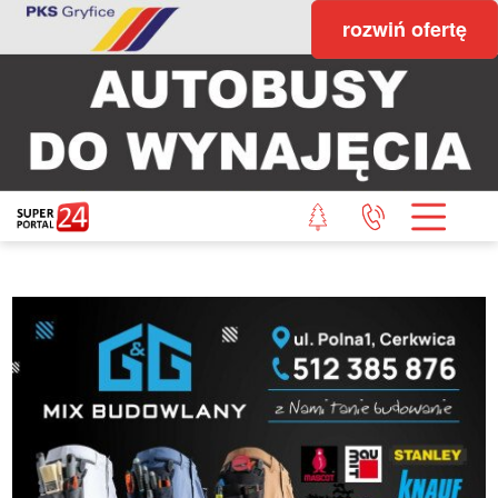
rozwiń ofertę
STRONA GŁÓWNA
POWIAT GRYFICKI
POWIAT ŁOBESKI
POWIAT GOLENIOWSKI
WIADOMOŚCI Z LASU
STUDIO SUPERPORTALU
KONTAKT
REDAKCJA
REGULAMIN