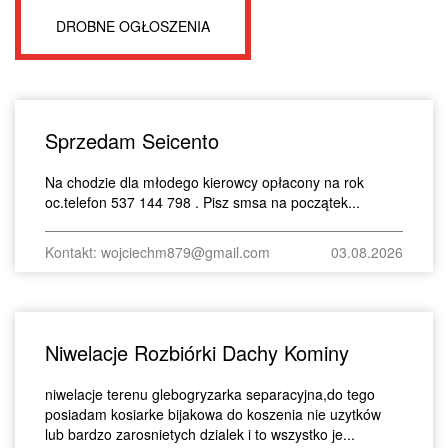
DROBNE OGŁOSZENIA
Sprzedam Seicento
Na chodzie dla młodego kierowcy opłacony na rok
oc.telefon 537 144 798 . Pisz smsa na początek...
Kontakt: wojciechm879@gmail.com
03.08.2026
Niwelacje Rozbiórki Dachy Kominy
niwelacje terenu glebogryzarka separacyjna,do tego
posiadam kosiarke bijakowa do koszenia nie uzytków
lub bardzo zarosnietych dzialek i to wszystko je...