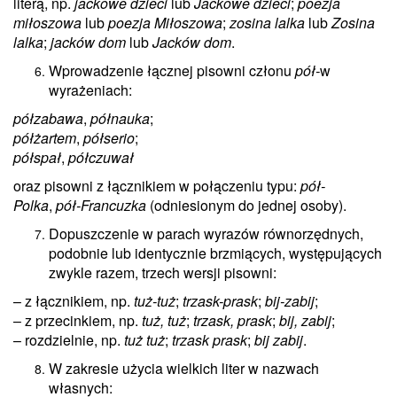
literą, np.
jackowe dzieci
lub
Jackowe dzieci
;
poezja
miłoszowa
lub
poezja Miłoszowa
;
zosina lalka
lub
Zosina
lalka
;
jacków dom
lub
Jacków dom
.
Wprowadzenie łącznej pisowni członu
pół-
w
wyrażeniach:
półzabawa
,
półnauka
;
półżartem
,
półserio
;
półspał
,
półczuwał
oraz pisowni z łącznikiem w połączeniu typu:
pół-
Polka
,
pół-Francuzka
(odniesionym do jednej osoby).
Dopuszczenie w parach wyrazów równorzędnych,
podobnie lub identycznie brzmiących, występujących
zwykle razem, trzech wersji pisowni:
– z łącznikiem, np.
tuż-tuż
;
trzask-prask
;
bij-zabij
;
– z przecinkiem, np.
tuż, tuż
;
trzask, prask
;
bij, zabij
;
– rozdzielnie, np.
tuż tuż
;
trzask prask
;
bij zabij
.
W zakresie użycia wielkich liter w nazwach
własnych: