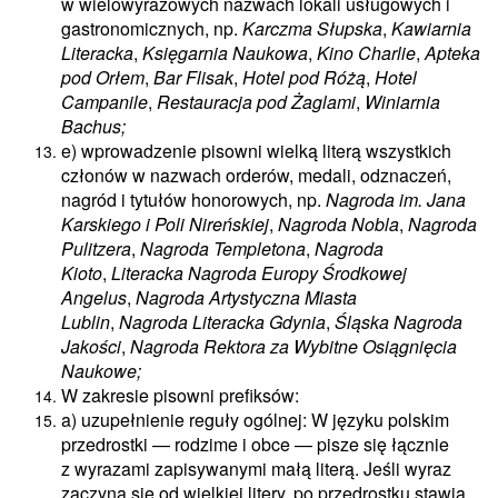
w wielowyrazowych nazwach lokali usługowych i
gastronomicznych, np.
Karczma Słupska
,
Kawiarnia
Literacka
,
Księgarnia Naukowa
,
Kino Charlie
,
Apteka
pod Orłem
,
Bar Flisak
,
Hotel pod Różą
,
Hotel
Campanile
,
Restauracja pod Żaglami
,
Winiarnia
Bachus;
e) wprowadzenie pisowni wielką literą wszystkich
członów w nazwach orderów, medali, odznaczeń,
nagród i tytułów honorowych, np.
Nagroda im. Jana
Karskiego i Poli Nireńskiej
,
Nagroda Nobla
,
Nagroda
Pulitzera
,
Nagroda Templetona
,
Nagroda
Kioto
,
Literacka Nagroda Europy Środkowej
Angelus
,
Nagroda Artystyczna Miasta
Lublin
,
Nagroda Literacka Gdynia
,
Śląska Nagroda
Jakości
,
Nagroda Rektora za Wybitne Osiągnięcia
Naukowe;
W zakresie pisowni prefiksów:
a) uzupełnienie reguły ogólnej: W języku polskim
przedrostki — rodzime i obce — pisze się łącznie
z wyrazami zapisywanymi małą literą. Jeśli wyraz
zaczyna się od wielkiej litery, po przedrostku stawia