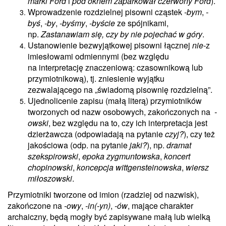
marki Ford
i
pod oknem zaparkował czerwony Ford
).
Wprowadzenie rozdzielnej pisowni cząstek
-bym
,
-
byś
,
-by
,
-byśmy
,
-byście
ze spójnikami,
np.
Zastanawiam się, czy by nie pojechać w góry
.
Ustanowienie bezwyjątkowej pisowni łącznej
nie-
z
imiesłowami odmiennymi (bez względu
na interpretację znaczeniową: czasownikową lub
przymiotnikową), tj. zniesienie wyjątku
zezwalającego na „świadomą pisownię rozdzielną”.
Ujednolicenie zapisu (małą literą) przymiotników
tworzonych od nazw osobowych, zakończonych na
-
owski
, bez względu na to, czy ich interpretacja jest
dzierżawcza (odpowiadają na pytanie
czyj?
), czy też
jakościowa (odp. na pytanie
jaki?
), np.
dramat
szekspirowski
,
epoka zygmuntowska
,
koncert
chopinowski
,
koncepcja wittgensteinowska
,
wiersz
miłoszowski
.
Przymiotniki tworzone od imion (rzadziej od nazwisk),
zakończone na
-owy
,
-in(-yn)
,
-ów
, mające charakter
archaiczny, będą mogły być zapisywane małą lub wielką