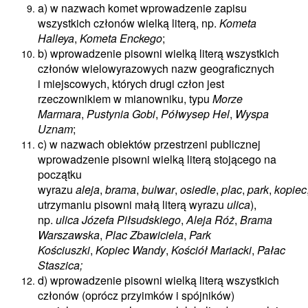
a) w nazwach komet wprowadzenie zapisu
wszystkich członów wielką literą, np.
Kometa
Halleya
,
Kometa Enckego
;
b) wprowadzenie pisowni wielką literą wszystkich
członów wielowyrazowych nazw geograficznych
i miejscowych, których drugi człon jest
rzeczownikiem w mianowniku, typu
Morze
Marmara
,
Pustynia Gobi
,
Półwysep Hel
,
Wyspa
Uznam
;
c) w nazwach obiektów przestrzeni publicznej
wprowadzenie pisowni wielką literą stojącego na
początku
wyrazu
aleja
,
brama
,
bulwar
,
osiedle
,
plac
,
park
,
kopiec
utrzymaniu pisowni małą literą wyrazu
ulica
),
np.
ulica Józefa Piłsudskiego
,
Aleja Róż
,
Brama
Warszawska
,
Plac Zbawiciela
,
Park
Kościuszki
,
Kopiec Wandy
,
Kościół Mariacki
,
Pałac
Staszica;
d) wprowadzenie pisowni wielką literą wszystkich
członów (oprócz przyimków i spójników)