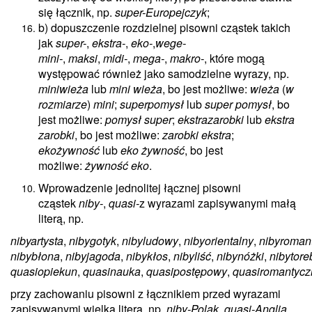
się łącznik, np.
super-Europejczyk
;
b) dopuszczenie rozdzielnej pisowni cząstek takich
jak
super-
,
ekstra-
,
eko-
,
wege-
mini-
,
maksi
,
midi-
,
mega-
,
makro-
, które mogą
występować również jako samodzielne wyrazy, np.
miniwieża
lub
mini wieża
, bo jest możliwe:
wieża
(
w
rozmiarze
)
mini
;
superpomysł
lub
super pomysł
, bo
jest możliwe:
pomysł super
;
ekstrazarobki
lub
ekstra
zarobki
, bo jest możliwe:
zarobki ekstra
;
ekożywność
lub
eko żywność
, bo jest
możliwe:
żywność eko
.
Wprowadzenie jednolitej łącznej pisowni
cząstek
niby-
,
­quasi-
z wyrazami zapisywanymi małą
literą, np.
nibyartysta
,
nibygotyk
,
nibyludowy
,
nibyorientalny
,
nibyroman
nibybłona
,
nibyjagoda
,
nibykłos
,
nibyliść
,
nibynóżki
,
nibytore
quasiopiekun
,
quasinauka
,
quasipostępowy
,
quasiromantycz
przy zachowaniu pisowni z łącznikiem przed wyrazami
zapisywanymi wielką literą, np.
niby-Polak
,
quasi-Anglia
.