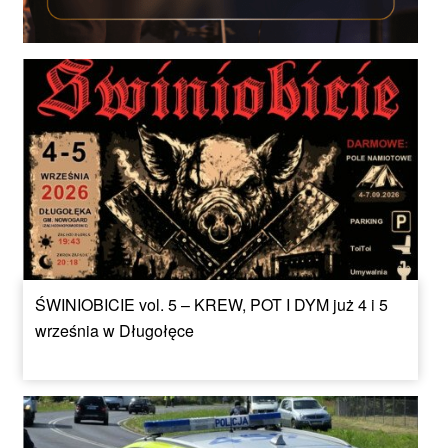
ŚWINIOBICIE vol. 5 – KREW, POT I DYM już 4 i 5
września w Długołęce