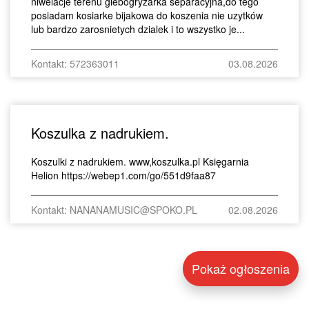
niwelacje terenu glebogryzarka separacyjna,do tego
posiadam kosiarke bijakowa do koszenia nie uzytków
lub bardzo zarosnietych dzialek i to wszystko je...
Kontakt: 572363011
03.08.2026
Koszulka z nadrukiem.
Koszulki z nadrukiem. www,koszulka.pl Księgarnia
Helion https://webep1.com/go/551d9faa87
Kontakt: NANANAMUSIC@SPOKO.PL
02.08.2026
Pokaż ogłoszenia