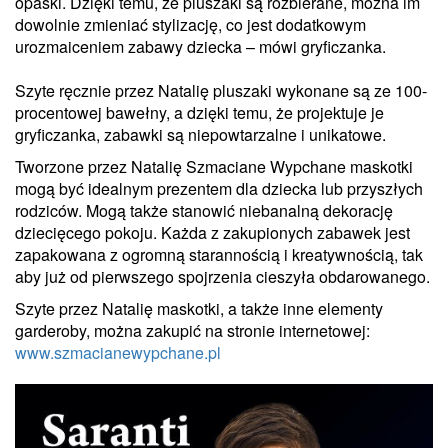
opaski. Dzięki temu, że pluszaki są rozbierane, można im
dowolnie zmieniać stylizację, co jest dodatkowym
urozmaiceniem zabawy dziecka – mówi gryficzanka.
Szyte ręcznie przez Natalię pluszaki wykonane są ze 100-
procentowej bawełny, a dzięki temu, że projektuje je
gryficzanka, zabawki są niepowtarzalne i unikatowe.
Tworzone przez Natalię Szmaciane Wypchane maskotki
mogą być idealnym prezentem dla dziecka lub przyszłych
rodziców. Mogą także stanowić niebanalną dekorację
dziecięcego pokoju. Każda z zakupionych zabawek jest
zapakowana z ogromną starannością i kreatywnością, tak
aby już od pierwszego spojrzenia cieszyła obdarowanego.
Szyte przez Natalię maskotki, a także inne elementy
garderoby, można zakupić na stronie internetowej:
www.szmacianewypchane.pl