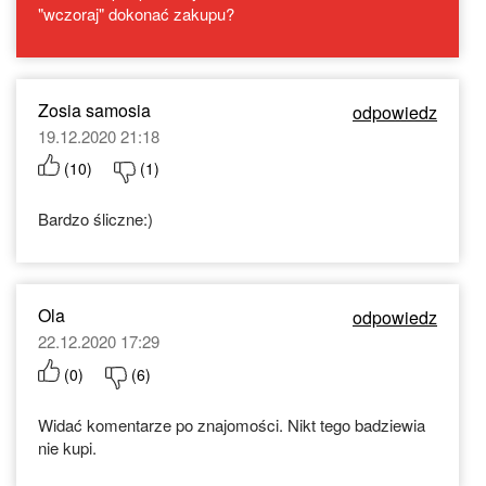
"wczoraj" dokonać zakupu?
Zosia samosia
odpowiedz
19.12.2020 21:18
(
10
)
(
1
)
Bardzo śliczne:)
Ola
odpowiedz
22.12.2020 17:29
(
0
)
(
6
)
Widać komentarze po znajomości. Nikt tego badziewia
nie kupi.