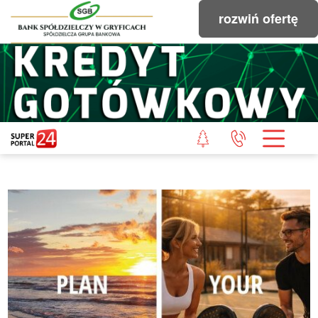
rozwiń ofertę
STRONA GŁÓWNA
POWIAT GRYFICKI
POWIAT ŁOBESKI
POWIAT GOLENIOWSKI
WIADOMOŚCI Z LASU
STUDIO SUPERPORTALU
KONTAKT
REDAKCJA
REGULAMIN