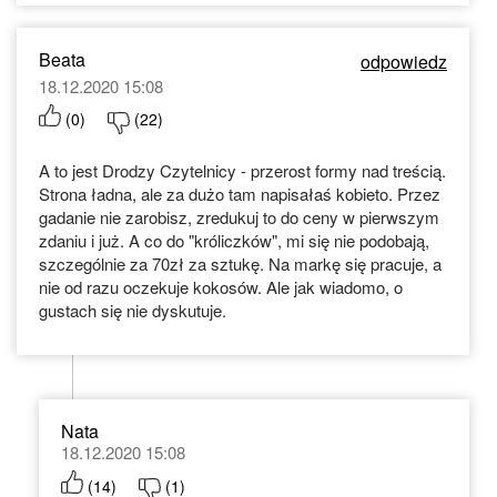
Beata
odpowiedz
18.12.2020 15:08
(
0
)
(
22
)
A to jest Drodzy Czytelnicy - przerost formy nad treścią.
Strona ładna, ale za dużo tam napisałaś kobieto. Przez
gadanie nie zarobisz, zredukuj to do ceny w pierwszym
zdaniu i już. A co do "króliczków", mi się nie podobają,
szczególnie za 70zł za sztukę. Na markę się pracuje, a
nie od razu oczekuje kokosów. Ale jak wiadomo, o
gustach się nie dyskutuje.
Nata
18.12.2020 15:08
(
14
)
(
1
)