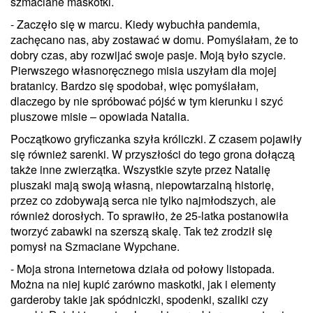
szmaciane maskotki.
- Zaczęło się w marcu. Kiedy wybuchła pandemia,
zachęcano nas, aby zostawać w domu. Pomyślałam, że to
dobry czas, aby rozwijać swoje pasje. Moją było szycie.
Pierwszego własnoręcznego misia uszyłam dla mojej
bratanicy. Bardzo się spodobał, więc pomyślałam,
dlaczego by nie spróbować pójść w tym kierunku i szyć
pluszowe misie – opowiada Natalia.
Początkowo gryficzanka szyła króliczki. Z czasem pojawiły
się również sarenki. W przyszłości do tego grona dołączą
także inne zwierzątka. Wszystkie szyte przez Natalię
pluszaki mają swoją własną, niepowtarzalną historię,
przez co zdobywają serca nie tylko najmłodszych, ale
również dorosłych. To sprawiło, że 25-latka postanowiła
tworzyć zabawki na szerszą skalę. Tak też zrodził się
pomysł na Szmaciane Wypchane.
- Moja strona internetowa działa od połowy listopada.
Można na niej kupić zarówno maskotki, jak i elementy
garderoby takie jak spódniczki, spodenki, szaliki czy