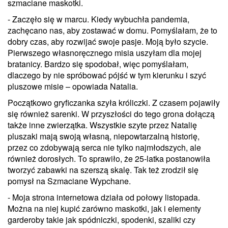
szmaciane maskotki.
- Zaczęło się w marcu. Kiedy wybuchła pandemia,
zachęcano nas, aby zostawać w domu. Pomyślałam, że to
dobry czas, aby rozwijać swoje pasje. Moją było szycie.
Pierwszego własnoręcznego misia uszyłam dla mojej
bratanicy. Bardzo się spodobał, więc pomyślałam,
dlaczego by nie spróbować pójść w tym kierunku i szyć
pluszowe misie – opowiada Natalia.
Początkowo gryficzanka szyła króliczki. Z czasem pojawiły
się również sarenki. W przyszłości do tego grona dołączą
także inne zwierzątka. Wszystkie szyte przez Natalię
pluszaki mają swoją własną, niepowtarzalną historię,
przez co zdobywają serca nie tylko najmłodszych, ale
również dorosłych. To sprawiło, że 25-latka postanowiła
tworzyć zabawki na szerszą skalę. Tak też zrodził się
pomysł na Szmaciane Wypchane.
- Moja strona internetowa działa od połowy listopada.
Można na niej kupić zarówno maskotki, jak i elementy
garderoby takie jak spódniczki, spodenki, szaliki czy