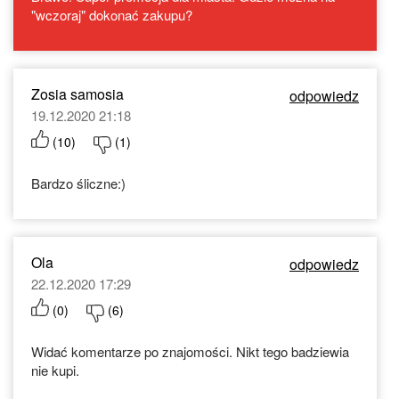
"wczoraj" dokonać zakupu?
Zosia samosia
odpowiedz
19.12.2020 21:18
(
10
)
(
1
)
Bardzo śliczne:)
Ola
odpowiedz
22.12.2020 17:29
(
0
)
(
6
)
Widać komentarze po znajomości. Nikt tego badziewia
nie kupi.