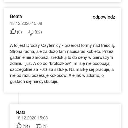
Beata
odpowiedz
18.12.2020 15:08
(
0
)
(
22
)
A to jest Drodzy Czytelnicy - przerost formy nad treścią.
Strona ładna, ale za dużo tam napisałaś kobieto. Przez
gadanie nie zarobisz, zredukuj to do ceny w pierwszym
zdaniu i już. A co do "króliczków", mi się nie podobają,
szczególnie za 70zł za sztukę. Na markę się pracuje, a
nie od razu oczekuje kokosów. Ale jak wiadomo, o
gustach się nie dyskutuje.
Nata
18.12.2020 15:08
(
14
)
(
1
)