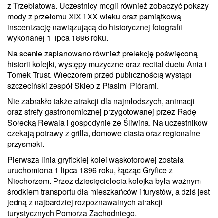
z Trzebiatowa. Uczestnicy mogli również zobaczyć pokazy
mody z przełomu XIX i XX wieku oraz pamiątkową
inscenizację nawiązującą do historycznej fotografii
wykonanej 1 lipca 1896 roku.
Na scenie zaplanowano również prelekcję poświęconą
historii kolejki, występy muzyczne oraz recital duetu Ania i
Tomek Trust. Wieczorem przed publicznością wystąpi
szczeciński zespół Sklep z Ptasimi Piórami.
Nie zabrakło także atrakcji dla najmłodszych, animacji
oraz strefy gastronomicznej przygotowanej przez Radę
Sołecką Rewala i gospodynie ze Śliwina. Na uczestników
czekają potrawy z grilla, domowe ciasta oraz regionalne
przysmaki.
Pierwsza linia gryfickiej kolei wąskotorowej została
uruchomiona 1 lipca 1896 roku, łącząc Gryfice z
Niechorzem. Przez dziesięciolecia kolejka była ważnym
środkiem transportu dla mieszkańców i turystów, a dziś jest
jedną z najbardziej rozpoznawalnych atrakcji
turystycznych Pomorza Zachodniego.