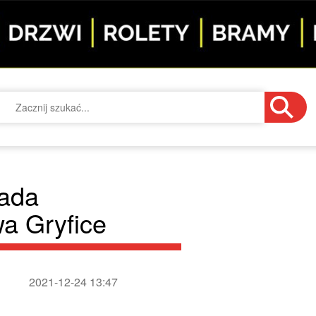
łada
a Gryfice
2021-12-24 13:47