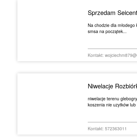
Sprzedam Seicen
Na chodzie dla młodego k
smsa na początek...
Kontakt: wojciechm879@
Niwelacje Rozbió
niwelacje terenu glebogr
koszenia nie uzytków lub 
Kontakt: 572363011