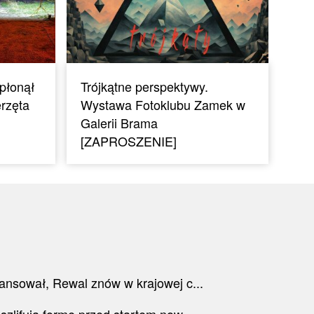
płonął
Trójkątne perspektywy.
rzęta
Wystawa Fotoklubu Zamek w
Galerii Brama
[ZAPROSZENIE]
wansował, Rewal znów w krajowej c...
szlifują formę przed startem now...