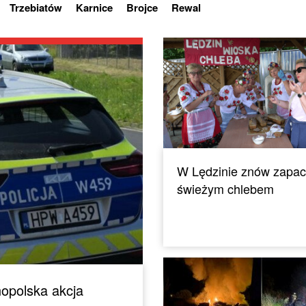
Trzebiatów
Karnice
Brojce
Rewal
W Lędzinie znów zapac
świeżym chlebem
nopolska akcja