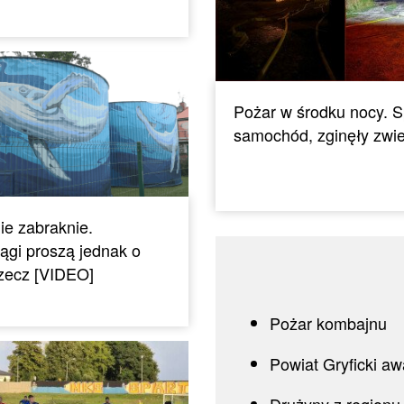
Pożar w środku nocy. S
samochód, zginęły zwie
ie zabraknie.
ągi proszą jednak o
rzecz [VIDEO]
Pożar kombajnu
Powiat Gryficki a
Drużyny z regionu 