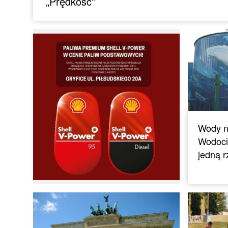
„Prędkość”
Wody n
Wodoci
jedną 