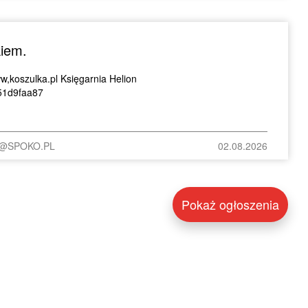
kiem.
w,koszulka.pl Księgarnia Helion
51d9faa87
C@SPOKO.PL
02.08.2026
Pokaż ogłoszenia