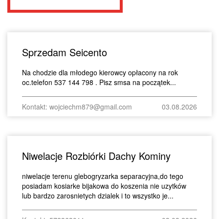
Sprzedam Seicento
Na chodzie dla młodego kierowcy opłacony na rok
oc.telefon 537 144 798 . Pisz smsa na początek...
Kontakt: wojciechm879@gmail.com
03.08.2026
Niwelacje Rozbiórki Dachy Kominy
niwelacje terenu glebogryzarka separacyjna,do tego
posiadam kosiarke bijakowa do koszenia nie uzytków
lub bardzo zarosnietych dzialek i to wszystko je...