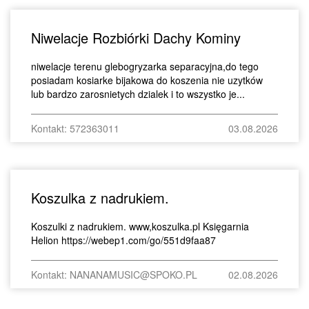
Niwelacje Rozbiórki Dachy Kominy
niwelacje terenu glebogryzarka separacyjna,do tego
posiadam kosiarke bijakowa do koszenia nie uzytków
lub bardzo zarosnietych dzialek i to wszystko je...
Kontakt: 572363011
03.08.2026
Koszulka z nadrukiem.
Koszulki z nadrukiem. www,koszulka.pl Księgarnia
Helion https://webep1.com/go/551d9faa87
Kontakt: NANANAMUSIC@SPOKO.PL
02.08.2026