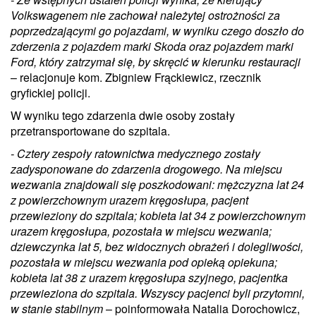
Volkswagenem nie zachował należytej ostrożności za
poprzedzającymi go pojazdami, w wyniku czego doszło do
zderzenia z pojazdem marki Skoda oraz pojazdem marki
Ford, który zatrzymał się, by skręcić w kierunku restauracji
– relacjonuje kom. Zbigniew Frąckiewicz, rzecznik
gryfickiej policji.
W wyniku tego zdarzenia dwie osoby zostały
przetransportowane do szpitala.
- Cztery zespoły ratownictwa medycznego zostały
zadysponowane do zdarzenia drogowego. Na miejscu
wezwania znajdowali się poszkodowani: mężczyzna lat 24
z powierzchownym urazem kręgosłupa, pacjent
przewieziony do szpitala; kobieta lat 34 z powierzchownym
urazem kręgosłupa, pozostała w miejscu wezwania;
dziewczynka lat 5, bez widocznych obrażeń i dolegliwości,
pozostała w miejscu wezwania pod opieką opiekuna;
kobieta lat 38 z urazem kręgosłupa szyjnego, pacjentka
przewieziona do szpitala. Wszyscy pacjenci byli przytomni,
w stanie stabilnym
– poinformowała Natalia Dorochowicz,