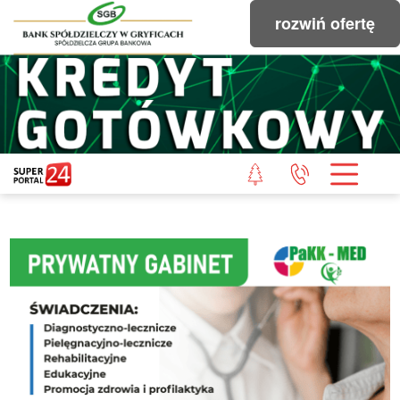
rozwiń ofertę
STRONA GŁÓWNA
POWIAT GRYFICKI
POWIAT ŁOBESKI
POWIAT GOLENIOWSKI
WIADOMOŚCI Z LASU
STUDIO SUPERPORTALU
KONTAKT
REDAKCJA
REGULAMIN