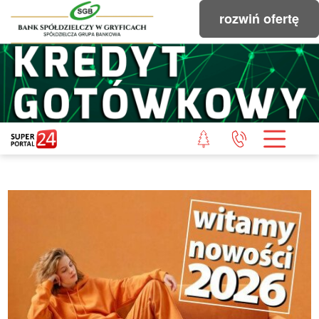
rozwiń ofertę
STRONA GŁÓWNA
POWIAT GRYFICKI
POWIAT ŁOBESKI
POWIAT GOLENIOWSKI
WIADOMOŚCI Z LASU
STUDIO SUPERPORTALU
KONTAKT
REDAKCJA
REGULAMIN