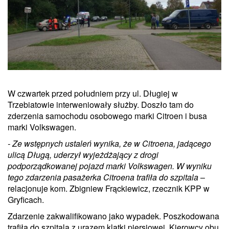
W czwartek przed południem przy ul. Długiej w
Trzebiatowie interweniowały służby. Doszło tam do
zderzenia samochodu osobowego marki Citroen i busa
marki Volkswagen.
- Ze wstępnych ustaleń wynika, że w Citroena, jadącego
ulicą Długą, uderzył wyjeżdżający z drogi
podporządkowanej pojazd marki Volkswagen. W wyniku
tego zdarzenia pasażerka Citroena trafiła do szpitala
–
relacjonuje kom. Zbigniew Frąckiewicz, rzecznik KPP w
Gryficach.
Zdarzenie zakwalifikowano jako wypadek. Poszkodowana
trafiła do szpitala z urazem klatki piersiowej. Kierowcy obu