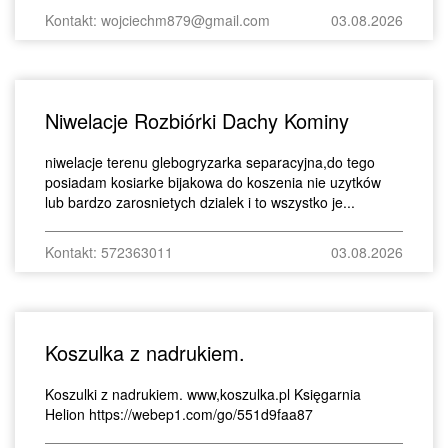
Kontakt: wojciechm879@gmail.com
03.08.2026
Niwelacje Rozbiórki Dachy Kominy
niwelacje terenu glebogryzarka separacyjna,do tego
posiadam kosiarke bijakowa do koszenia nie uzytków
lub bardzo zarosnietych dzialek i to wszystko je...
Kontakt: 572363011
03.08.2026
Koszulka z nadrukiem.
Koszulki z nadrukiem. www,koszulka.pl Księgarnia
Helion https://webep1.com/go/551d9faa87