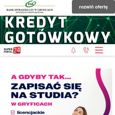
rozwiń ofertę
STRONA GŁÓWNA
POWIAT GRYFICKI
POWIAT ŁOBESKI
POWIAT GOLENIOWSKI
WIADOMOŚCI Z LASU
STUDIO SUPERPORTALU
KONTAKT
REDAKCJA
REGULAMIN