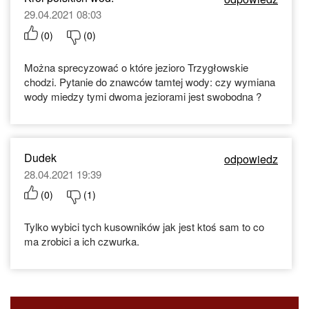
29.04.2021 08:03
(
0
)
(
0
)
Można sprecyzować o które jezioro Trzygłowskie
chodzi. Pytanie do znawców tamtej wody: czy wymiana
wody miedzy tymi dwoma jeziorami jest swobodna ?
Dudek
odpowiedz
28.04.2021 19:39
(
0
)
(
1
)
Tylko wybici tych kusowników jak jest ktoś sam to co
ma zrobici a ich czwurka.