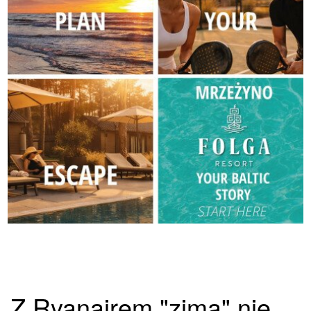
Z Ryanairem "zimą" nie