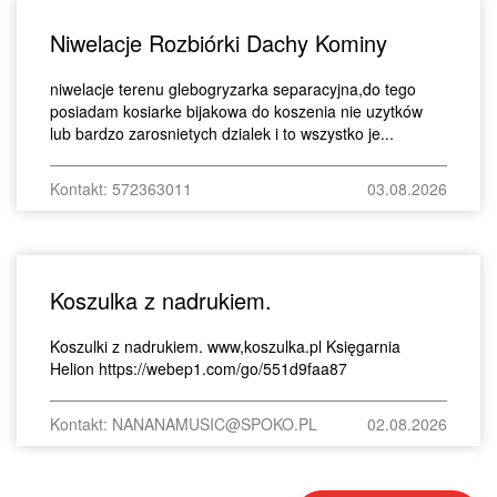
Niwelacje Rozbiórki Dachy Kominy
niwelacje terenu glebogryzarka separacyjna,do tego
posiadam kosiarke bijakowa do koszenia nie uzytków
lub bardzo zarosnietych dzialek i to wszystko je...
Kontakt: 572363011
03.08.2026
Koszulka z nadrukiem.
Koszulki z nadrukiem. www,koszulka.pl Księgarnia
Helion https://webep1.com/go/551d9faa87
Kontakt: NANANAMUSIC@SPOKO.PL
02.08.2026