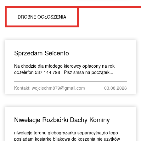
DROBNE OGŁOSZENIA
Sprzedam Seicento
Na chodzie dla młodego kierowcy opłacony na rok
oc.telefon 537 144 798 . Pisz smsa na początek...
Kontakt: wojciechm879@gmail.com
03.08.2026
Niwelacje Rozbiórki Dachy Kominy
niwelacje terenu glebogryzarka separacyjna,do tego
posiadam kosiarke bijakowa do koszenia nie uzytków