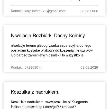
Kontakt: wojciechm879@gmail.com
03.08.2026
Niwelacje Rozbiórki Dachy Kominy
niwelacje terenu glebogryzarka separacyjna,do tego
posiadam kosiarke bijakowa do koszenia nie uzytków
lub bardzo zarosnietych dzialek i to wszystko je...
Kontakt: 572363011
03.08.2026
Koszulka z nadrukiem.
Koszulki z nadrukiem. www,koszulka.pl Księgarnia
Helion https://webep1.com/go/551d9faa87