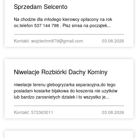
Sprzedam Seicento
Na chodzie dla młodego kierowcy opłacony na rok
oc.telefon 537 144 798 . Pisz smsa na początek...
Kontakt: wojciechm879@gmail.com
03.08.2026
Niwelacje Rozbiórki Dachy Kominy
niwelacje terenu glebogryzarka separacyjna,do tego
posiadam kosiarke bijakowa do koszenia nie uzytków
lub bardzo zarosnietych dzialek i to wszystko je...
Kontakt: 572363011
03.08.2026