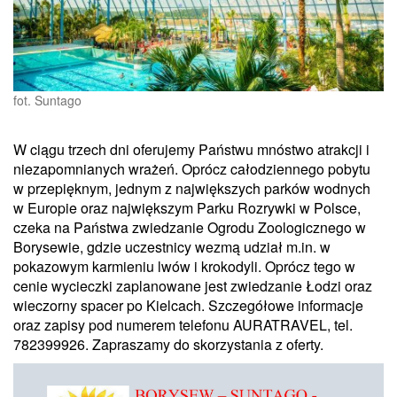
fot. Suntago
W ciągu trzech dni oferujemy Państwu mnóstwo atrakcji i
niezapomnianych wrażeń. Oprócz całodziennego pobytu
w przepięknym, jednym z największych parków wodnych
w Europie oraz największym Parku Rozrywki w Polsce,
czeka na Państwa zwiedzanie Ogrodu Zoologicznego w
Borysewie, gdzie uczestnicy wezmą udział m.in. w
pokazowym karmieniu lwów i krokodyli. Oprócz tego w
cenie wycieczki zaplanowane jest zwiedzanie Łodzi oraz
wieczorny spacer po Kielcach. Szczegółowe informacje
oraz zapisy pod numerem telefonu AURATRAVEL, tel.
782399926. Zapraszamy do skorzystania z oferty.