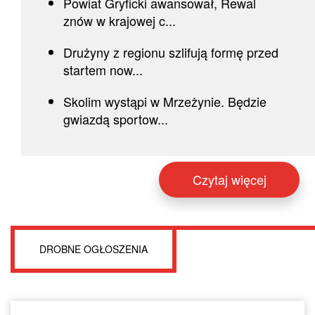
Powiat Gryficki awansował, Rewal
znów w krajowej c...
Drużyny z regionu szlifują formę przed
startem now...
Skolim wystąpi w Mrzeżynie. Będzie
gwiazdą sportow...
Czytaj więcej
DROBNE OGŁOSZENIA