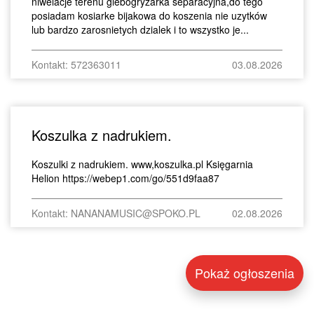
niwelacje terenu glebogryzarka separacyjna,do tego
posiadam kosiarke bijakowa do koszenia nie uzytków
lub bardzo zarosnietych dzialek i to wszystko je...
Kontakt: 572363011
03.08.2026
Koszulka z nadrukiem.
Koszulki z nadrukiem. www,koszulka.pl Księgarnia
Helion https://webep1.com/go/551d9faa87
Kontakt: NANANAMUSIC@SPOKO.PL
02.08.2026
Pokaż ogłoszenia