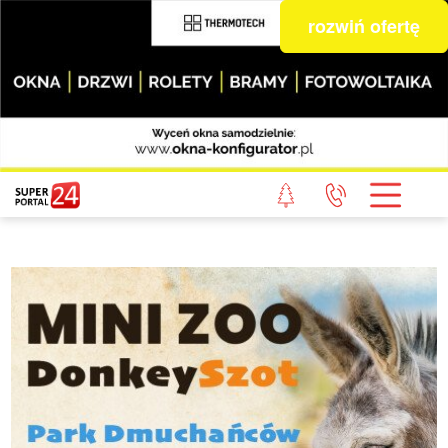
rozwiń ofertę
STRONA GŁÓWNA
POWIAT GRYFICKI
POWIAT ŁOBESKI
POWIAT GOLENIOWSKI
WIADOMOŚCI Z LASU
STUDIO SUPERPORTALU
KONTAKT
REDAKCJA
REGULAMIN