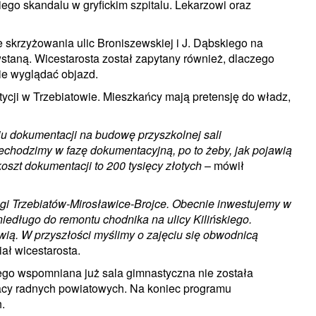
iego skandalu w gryfickim szpitalu. Lekarzowi oraz
krzyżowania ulic Broniszewskiej i J. Dąbskiego na
wstaną. Wicestarosta został zapytany również, dlaczego
zie wyglądać objazd.
ycji w Trzebiatowie. Mieszkańcy mają pretensję do władz,
iu dokumentacji na budowę przyszkolnej sali
echodzimy w fazę dokumentacyjną, po to żeby, jak pojawią
oszt dokumentacji to 200 tysięcy złotych
– mówił
ogi Trzebiatów-Mirosławice-Brojce. Obecnie inwestujemy w
 niedługo do remontu chodnika na ulicy Kilińskiego.
awią. W przyszłości myślimy o zajęciu się obwodnicą
ał wicestarosta.
go wspomniana już sala gimnastyczna nie została
pracy radnych powiatowych. Na koniec programu
.