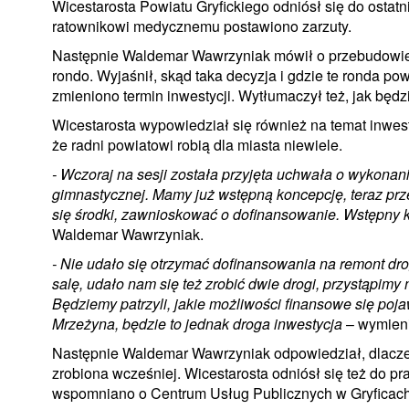
Wicestarosta Powiatu Gryfickiego odniósł się do ostatn
ratownikowi medycznemu postawiono zarzuty.
Następnie Waldemar Wawrzyniak mówił o przebudowie s
rondo. Wyjaśnił, skąd taka decyzja i gdzie te ronda po
zmieniono termin inwestycji. Wytłumaczył też, jak będ
Wicestarosta wypowiedział się również na temat inwest
że radni powiatowi robią dla miasta niewiele.
- Wczoraj na sesji została przyjęta uchwała o wykonan
gimnastycznej. Mamy już wstępną koncepcję, teraz prz
się środki, zawnioskować o dofinansowanie. Wstępny k
Waldemar Wawrzyniak.
- Nie udało się otrzymać dofinansowania na remont dr
salę, udało nam się też zrobić dwie drogi, przystąpimy
Będziemy patrzyli, jakie możliwości finansowe się poj
Mrzeżyna, będzie to jednak droga inwestycja
– wymieni
Następnie Waldemar Wawrzyniak odpowiedział, dlacze
zrobiona wcześniej. Wicestarosta odniósł się też do 
wspomniano o Centrum Usług Publicznych w Gryficach