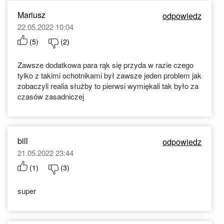
Mariusz
odpowiedz
22.05.2022 10:04
(
5
)
(
2
)
Zawsze dodatkowa para rąk się przyda w razie czego
tylko z takimi ochotnikami był zawsze jeden problem jak
zobaczyli realia służby to pierwsi wymiękali tak było za
czasów zasadniczej
bill
odpowiedz
21.05.2022 23:44
(
1
)
(
3
)
super