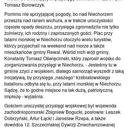
Tomasz Borowczyk.
Pomimo nie sprzyjającej pogody, bo nad Niechorzem
przeszła nad ranem wichura, a w trakcie uroczystości
rzęsiste opady deszczu, przysięga zgromadziła nie tylko
żołnierzy, ich rodziny i zaproszonych gości. Plac przy
latarni morskiej w Niechorzu otoczyło wielu turystów,
którzy przyjechali na weekend nad morze a także
mieszkańców gminy Rewal. Wśród nich wójt gminy,
Konstanty Tomasz Oświęcimski, który zaprosił wojsko do
zorganizowania przysięgi w Niechorzu. - Jesteśmy tu w
gminie zżyci z wojskiem, dlatego samorząd wyszedł z taką
inicjatywą, by przysięga „naszego” trzebiatowskiego
batalionu odbyła się tu, przy latarni morskiej w Niechorzu.
Sądzę, że to godne miejsce na tak dużą, patriotyczną
imprezę - wyjaśnia.
Gościem uroczystej przysięgi wojskowej był wojewoda
zachodniopomorski Zbigniew Bogucki, posłowie: Leszek
Dobrzyński, Artur Łącki i Jarosław Rzepa, a także
dowódca 12. Szczecińskiej Dywizji Zmechanizowanej