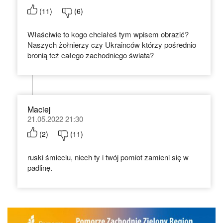
(
11
)
(
6
)
Właściwie to kogo chciałeś tym wpisem obrazić?
Naszych żołnierzy czy Ukrainców którzy pośrednio
bronią też całego zachodniego świata?
Maciej
21.05.2022 21:30
(
2
)
(
11
)
ruski śmieciu, niech ty i twój pomiot zamieni się w
padlinę.