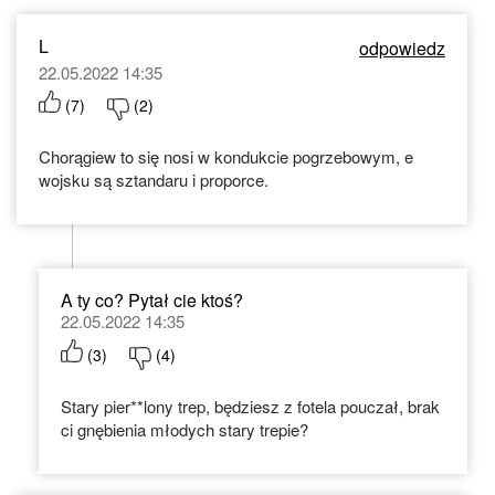
L
odpowiedz
22.05.2022 14:35
(
7
)
(
2
)
Chorągiew to się nosi w kondukcie pogrzebowym, e
wojsku są sztandaru i proporce.
A ty co? Pytał cie ktoś?
22.05.2022 14:35
(
3
)
(
4
)
Stary pier**lony trep, będziesz z fotela pouczał, brak
ci gnębienia młodych stary trepie?