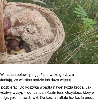
W lasach pojawiły się już pierwsze grzyby, a
astują, że wkrótce będzie ich dużo więcej.
na pozbierać. Do koszyka wpadła nawet kozia broda. Jak
rawdziwy wysyp – donosi pan Kazimierz. Grzybiarz, który w
podgrzybki i prawdziwki. Do kosza trafiała też kozia broda.