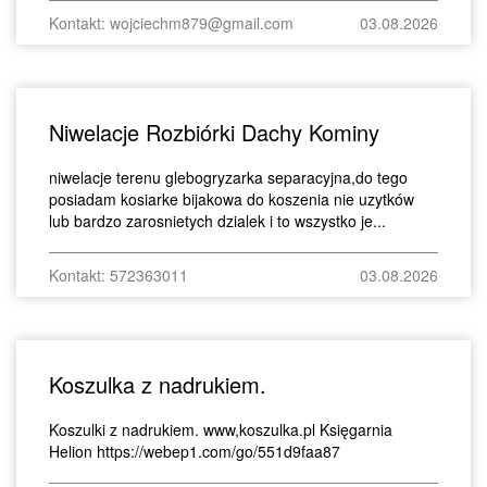
Kontakt: wojciechm879@gmail.com
03.08.2026
Niwelacje Rozbiórki Dachy Kominy
niwelacje terenu glebogryzarka separacyjna,do tego
posiadam kosiarke bijakowa do koszenia nie uzytków
lub bardzo zarosnietych dzialek i to wszystko je...
Kontakt: 572363011
03.08.2026
Koszulka z nadrukiem.
Koszulki z nadrukiem. www,koszulka.pl Księgarnia
Helion https://webep1.com/go/551d9faa87