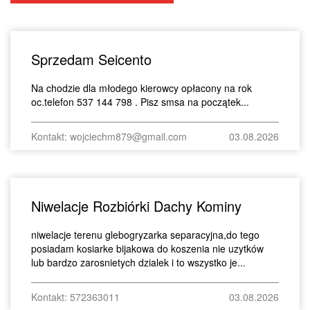
Sprzedam Seicento
Na chodzie dla młodego kierowcy opłacony na rok
oc.telefon 537 144 798 . Pisz smsa na początek...
Kontakt: wojciechm879@gmail.com
03.08.2026
Niwelacje Rozbiórki Dachy Kominy
niwelacje terenu glebogryzarka separacyjna,do tego
posiadam kosiarke bijakowa do koszenia nie uzytków
lub bardzo zarosnietych dzialek i to wszystko je...
Kontakt: 572363011
03.08.2026