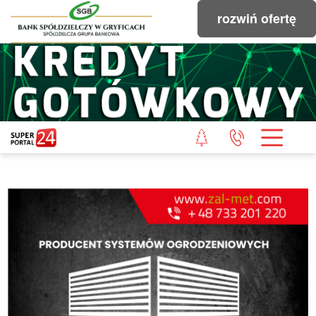
rozwiń ofertę
STRONA GŁÓWNA
POWIAT GRYFICKI
POWIAT ŁOBESKI
POWIAT GOLENIOWSKI
WIADOMOŚCI Z LASU
STUDIO SUPERPORTALU
KONTAKT
REDAKCJA
REGULAMIN