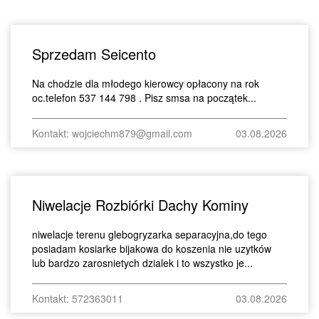
Sprzedam Seicento
Na chodzie dla młodego kierowcy opłacony na rok
oc.telefon 537 144 798 . Pisz smsa na początek...
Kontakt: wojciechm879@gmail.com
03.08.2026
Niwelacje Rozbiórki Dachy Kominy
niwelacje terenu glebogryzarka separacyjna,do tego
posiadam kosiarke bijakowa do koszenia nie uzytków
lub bardzo zarosnietych dzialek i to wszystko je...
Kontakt: 572363011
03.08.2026