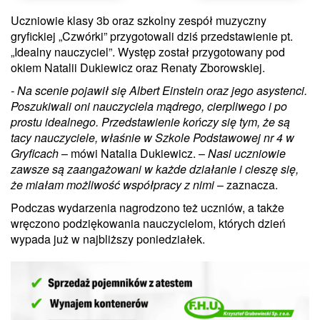
Uczniowie klasy 3b oraz szkolny zespół muzyczny
gryfickiej „Czwórki” przygotowali dziś przedstawienie pt.
„Idealny nauczyciel”. Występ został przygotowany pod
okiem Natalii Dukiewicz oraz Renaty Zborowskiej.
- Na scenie pojawił się Albert Einstein oraz jego asystenci.
Poszukiwali oni nauczyciela mądrego, cierpliwego i po
prostu idealnego. Przedstawienie kończy się tym, że są
tacy nauczyciele, właśnie w Szkole Podstawowej nr 4 w
Gryficach
– mówi Natalia Dukiewicz. –
Nasi uczniowie
zawsze są zaangażowani w każde działanie i cieszę się,
że miałam możliwość współpracy z nimi
– zaznacza.
Podczas wydarzenia nagrodzono też uczniów, a także
wręczono podziękowania nauczycielom, których dzień
wypada już w najbliższy poniedziałek.