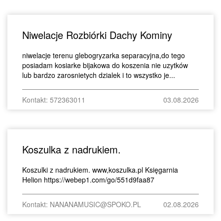
Niwelacje Rozbiórki Dachy Kominy
niwelacje terenu glebogryzarka separacyjna,do tego
posiadam kosiarke bijakowa do koszenia nie uzytków
lub bardzo zarosnietych dzialek i to wszystko je...
Kontakt: 572363011
03.08.2026
Koszulka z nadrukiem.
Koszulki z nadrukiem. www,koszulka.pl Księgarnia
Helion https://webep1.com/go/551d9faa87
Kontakt: NANANAMUSIC@SPOKO.PL
02.08.2026