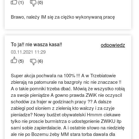
(
1
)
(
0
)
Brawo, należy IM się za ciężko wykonywaną pracę
To ja!! nie wasza kasa!!
odpowiedz
03.11.2021 11:29
(
5
)
(
6
)
Super akcja pochwała na 100% !!! A w Trzebiatowie
zbierają na patomurale na bazgroły nic nie znaczace !!
A o takie pomniki trzeba dbać. Mówią że wszystko robią
za swoje pieniądze A gowno prawda ZWiK nie oczyscil
schodów za frajer w godzinach pracy ?? A dalsze
zabiegi pod sloniem z zielenią kto walczy i za czyje
pieniadze? Nowy budżet obywatelski Hmmm ciekawe
tylko nie proscie burmistrza o udostępnienie ZWiKU itp
sami sobie zapierdalacie. A i ostatnie słowo na niedzielę
ale nie po Bozemu żeby MM stara torba dawała dla