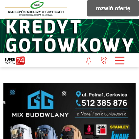
rozwiń ofertę
STRONA GŁÓWNA
POWIAT GRYFICKI
POWIAT ŁOBESKI
POWIAT GOLENIOWSKI
WIADOMOŚCI Z LASU
STUDIO SUPERPORTALU
KONTAKT
REDAKCJA
REGULAMIN