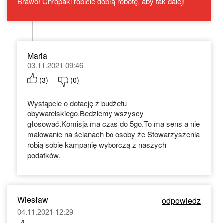
Brawo! Chłopaki robicie dobrą robotę, aby tak dalej!
Maria
03.11.2021 09:46
(
3
)
(
0
)
Wystąpcie o dotację z budżetu
obywatelskiego.Bedziemy wszyscy
głosować.Komisja ma czas do 5go.To ma sens a nie
malowanie na ścianach bo osoby że Stowarzyszenia
robią sobie kampanię wyborczą z naszych
podatków.
Wiesław
odpowiedz
04.11.2021 12:29