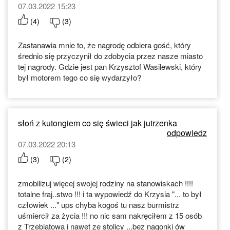
07.03.2022 15:23
(
4
)
(
3
)
Zastanawia mnie to, że nagrodę odbiera gość, który
średnio się przyczynił do zdobycia przez nasze miasto
tej nagrody. Gdzie jest pan Krzysztof Wasilewski, który
był motorem tego co się wydarzyło?
słoń z kutongiem co się świeci jak jutrzenka
odpowiedz
07.03.2022 20:13
(
3
)
(
2
)
zmobilizuj więcej swojej rodziny na stanowiskach !!!!
totalne fraj..stwo !!! i ta wypowiedź do Krzysia "... to był
człowiek ..." ups chyba kogoś tu nasz burmistrz
uśmiercił za życia !!! no nic sam nakręciłem z 15 osób
z Trzebiatowa i nawet ze stolicy ...bez nagonki ów