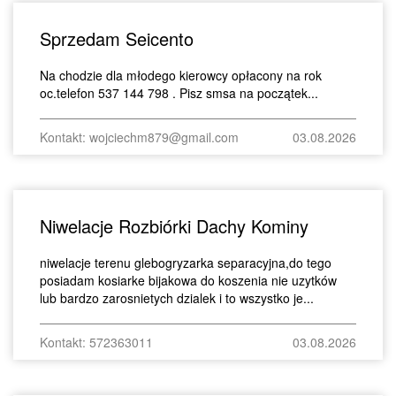
Sprzedam Seicento
Na chodzie dla młodego kierowcy opłacony na rok
oc.telefon 537 144 798 . Pisz smsa na początek...
Kontakt: wojciechm879@gmail.com
03.08.2026
Niwelacje Rozbiórki Dachy Kominy
niwelacje terenu glebogryzarka separacyjna,do tego
posiadam kosiarke bijakowa do koszenia nie uzytków
lub bardzo zarosnietych dzialek i to wszystko je...
Kontakt: 572363011
03.08.2026