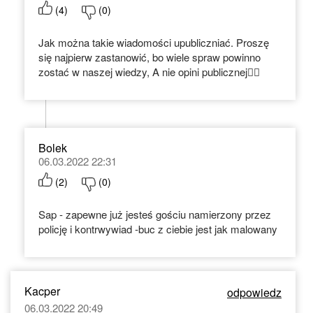
(
4
)
(
0
)
Jak można takie wiadomości upubliczniać. Proszę
się najpierw zastanowić, bo wiele spraw powinno
zostać w naszej wiedzy, A nie opini publicznej🤦‍♀️
Bolek
06.03.2022 22:31
(
2
)
(
0
)
Sap - zapewne już jesteś gościu namierzony przez
policję i kontrwywiad -buc z ciebie jest jak malowany
Kacper
odpowiedz
06.03.2022 20:49