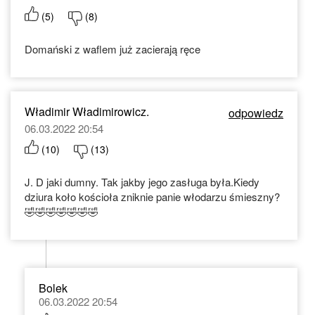
(
5
)
(
8
)
Domański z waflem już zacierają ręce
Władimir Władimirowicz.
odpowiedz
06.03.2022 20:54
(
10
)
(
13
)
J. D jaki dumny. Tak jakby jego zasługa była.Kiedy
dziura koło kościoła zniknie panie włodarzu śmieszny?
🤣🤣🤣🤣🤣🤣🤣
Bolek
06.03.2022 20:54