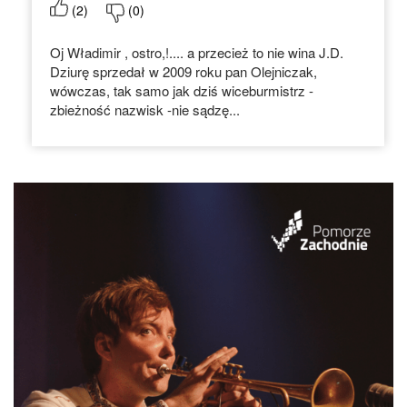
(
2
)
(
0
)
Oj Władimir , ostro,!.... a przecież to nie wina J.D.
Dziurę sprzedał w 2009 roku pan Olejniczak,
wówczas, tak samo jak dziś wiceburmistrz -
zbieżność nazwisk -nie sądzę...