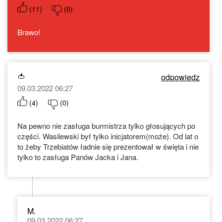
(
11
)
(
0
)
Brawo!
🍅
odpowiedz
09.03.2022 06:27
(
4
)
(
0
)
Na pewno nie zasługa burmistrza tylko głosujących po
części. Wasilewski był tylko inicjatorem(może). Od lat o
to żeby Trzebiatów ładnie się prezentował w święta i nie
tylko to zasługa Panów Jacka i Jana.
M.
09.03.2022 06:27