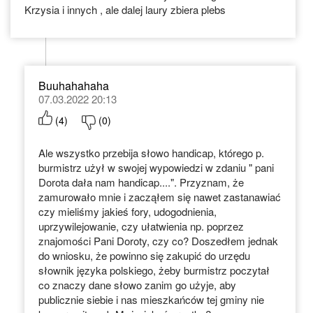
Krzysia i innych , ale dalej laury zbiera plebs
Buuhahahaha
07.03.2022 20:13
(
4
)
(
0
)
Ale wszystko przebija słowo handicap, którego p.
burmistrz użył w swojej wypowiedzi w zdaniu " pani
Dorota dała nam handicap....". Przyznam, że
zamurowało mnie i zacząłem się nawet zastanawiać
czy mieliśmy jakieś fory, udogodnienia,
uprzywilejowanie, czy ułatwienia np. poprzez
znajomości Pani Doroty, czy co? Doszedłem jednak
do wniosku, że powinno się zakupić do urzędu
słownik języka polskiego, żeby burmistrz poczytał
co znaczy dane słowo zanim go użyje, aby
publicznie siebie i nas mieszkańców tej gminy nie