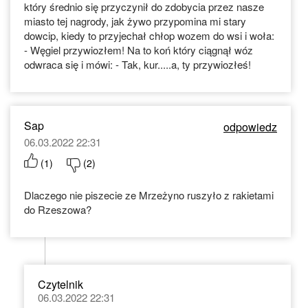
który średnio się przyczynił do zdobycia przez nasze
miasto tej nagrody, jak żywo przypomina mi stary
dowcip, kiedy to przyjechał chłop wozem do wsi i woła:
- Węgiel przywiozłem! Na to koń który ciągnął wóz
odwraca się i mówi: - Tak, kur.....a, ty przywiozłeś!
Sap
odpowiedz
06.03.2022 22:31
(
1
)
(
2
)
Dlaczego nie piszecie ze Mrzeżyno ruszyło z rakietami
do Rzeszowa?
Czytelnik
06.03.2022 22:31