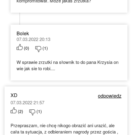
kompromitował. Może jakaś zrzutka?
Bolek
07.03.2022 20:13
(
0
)
(
1
)
W sprawie zrzutki na słownik to do pana Krzysia on
wie jak sie to robi....
XD
odpowiedz
07.03.2022 21:57
(
2
)
(
1
)
Przepraszam, nie chcę nikogo obrazić ani urazić, ale
cała ta sytuacja, z odbieraniem nagrody przez gościa ,