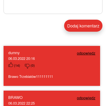
dumny
odpowiedz
06.03.2022 20:16
(
14
)
(
0
)
Brawo Trzebiatów111111111
BRAWO
odpowiedz
06.03.2022 22:25