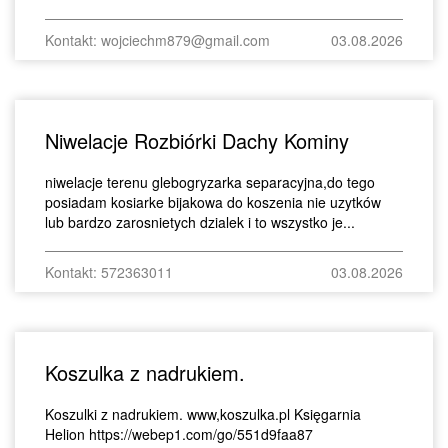
Kontakt: wojciechm879@gmail.com
03.08.2026
Niwelacje Rozbiórki Dachy Kominy
niwelacje terenu glebogryzarka separacyjna,do tego
posiadam kosiarke bijakowa do koszenia nie uzytków
lub bardzo zarosnietych dzialek i to wszystko je...
Kontakt: 572363011
03.08.2026
Koszulka z nadrukiem.
Koszulki z nadrukiem. www,koszulka.pl Księgarnia
Helion https://webep1.com/go/551d9faa87