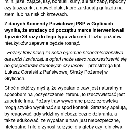
m.in. jeże, zające, lisy, borsuki, kuny, ale też żaby, ropuchy
czy jaszczurki, a nawet ptaki, które zakładają gniazda na
ziemi lub na niskich krzewach.
Z danych Komendy Powiatowej PSP w Gryficach
wynika, że strażacy od początku marca interweniowali
łącznie 34 razy do tego typu zdarzeń.
Liczba pożarów
nieużytków zapewne będzie rosnąć.
- Pożary traw niosą za sobą ogromne niebezpieczeństwo
dla ludzi i zwierząt, a ogień może łatwo rozprzestrzenić się
do gospodarstw domowych czy lasów
– przestrzega kpt.
Łukasz Góralski z Państwowej Straży Pożarnej w
Gryficach.
Choć niektórzy myślą, że wypalanie traw jest naturalnym
sposobem na „oczyszczenie” terenu, to rzeczywistość jest
zupełnie inna. Pożary traw wywołane przez człowieka
mogą szybko wymknąć się spod kontroli. Strażacy apelują,
by reagować, gdy widzimy niebezpieczne działania, a
także edukować, że wypalanie traw jest niebezpieczne,
nielegalne i nie przynosi korzyści dla gleby czy rolnictwa.