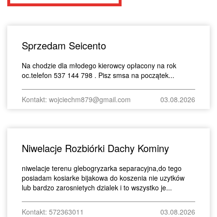
Sprzedam Seicento
Na chodzie dla młodego kierowcy opłacony na rok
oc.telefon 537 144 798 . Pisz smsa na początek...
Kontakt: wojciechm879@gmail.com
03.08.2026
Niwelacje Rozbiórki Dachy Kominy
niwelacje terenu glebogryzarka separacyjna,do tego
posiadam kosiarke bijakowa do koszenia nie uzytków
lub bardzo zarosnietych dzialek i to wszystko je...
Kontakt: 572363011
03.08.2026