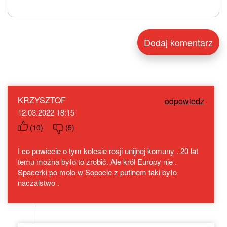
KRZYSZTOF
odpowiedz
12.03.2022 18:15
(
10
)
(
5
)
I co powiecie o tym kolesie rosji unijnej komuny . 20 lat
temu można było to zrobić. Ale król Europy nie .
Spacerki po molo w Sopocie z putinem taki było
naczalstwo .