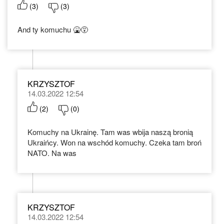
(
3
)
(
3
)
And ty komuchu 🤮😵
KRZYSZTOF
14.03.2022 12:54
(
2
)
(
0
)
Komuchy na Ukrainę. Tam was wbija naszą bronią
Ukraińcy. Won na wschód komuchy. Czeka tam broń
NATO. Na was
KRZYSZTOF
14.03.2022 12:54