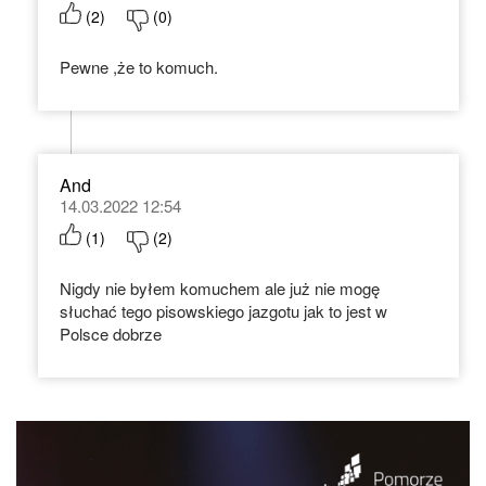
(
2
)
(
0
)
Pewne ,że to komuch.
And
14.03.2022 12:54
(
1
)
(
2
)
Nigdy nie byłem komuchem ale już nie mogę
słuchać tego pisowskiego jazgotu jak to jest w
Polsce dobrze