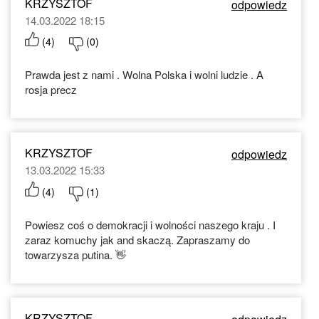
KRZYSZTOF
odpowiedz
14.03.2022 18:15
(
4
)
(
0
)
Prawda jest z nami . Wolna Polska i wolni ludzie . A
rosja precz
KRZYSZTOF
odpowiedz
13.03.2022 15:33
(
4
)
(
1
)
Powiesz coś o demokracji i wolności naszego kraju . I
zaraz komuchy jak and skaczą. Zapraszamy do
towarzysza putina. 👋
KRZYSZTOF