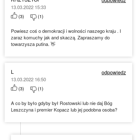
odpowiedz
13.03.2022 15:33
(
3
)
(
1
)
Powiesz coś o demokracji i wolności naszego kraju . I
zaraz komuchy jak and skaczą. Zapraszamy do
towarzysza putina. 👋
L
odpowiedz
13.03.2022 16:50
(
3
)
(
1
)
A co by było gdyby był Rostowski lub nie daj Bóg
Leszczyna i premier Kopacz lub jej podobna osoba?