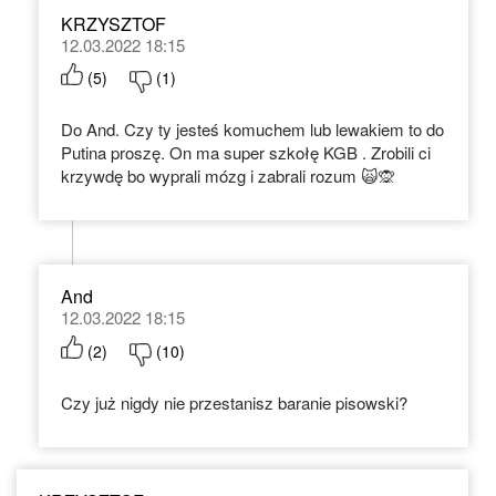
KRZYSZTOF
12.03.2022 18:15
(
5
)
(
1
)
Do And. Czy ty jesteś komuchem lub lewakiem to do
Putina proszę. On ma super szkołę KGB . Zrobili ci
krzywdę bo wyprali mózg i zabrali rozum 🙀🙊
And
12.03.2022 18:15
(
2
)
(
10
)
Czy już nigdy nie przestanisz baranie pisowski?