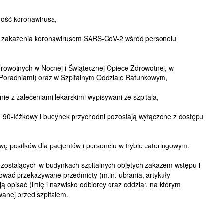
ność koronawirusa,
ki zakażenia koronawirusem SARS-CoV-2 wśród personelu
rowotnych w Nocnej i Świątecznej Opiece Zdrowotnej, w
z Poradniami) oraz w Szpitalnym Oddziale Ratunkowym,
ie z zaleceniami lekarskimi wypisywani ze szpitala,
. 90-łóżkowy i budynek przychodni pozostają wyłączone z dostępu
wę posiłków dla pacjentów i personelu w trybie cateringowym.
zostających w budynkach szpitalnych objętych zakazem wstępu i
kować przekazywane przedmioty (m.in. ubrania, artykuły
e ją opisać (imię i nazwisko odbiorcy oraz oddział, na którym
wanej przed szpitalem.