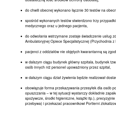
do chwili obecnej wykonano łącznie 30 testów na obec
spośród wykonanych testów stwierdzono trzy przypad
medycznego oraz u jednego pacjenta,
do odwołania wstrzymane zostaje świadczenie usług zd
Ambulatoryjnej Opiece Specjalistycznej (Przychodnia 
pacjenci z oddziałów nie objętych kwarantanną są zgodn
w dalszym ciągu budynek główny szpitala, budynek tzw
osób innych niż personel upoważniony przez szpital,
w dalszym ciągu dział żywienia będzie realizował dosta
obowiązuje forma przekazywania przesyłek dla osób po
opuszczania – w tej sytuacji wystarczy dokładnie zapa
spożywcze, środki higieniczne, książki itp.), precyzyjni
przebywa) i przekazać pracownikowi Portierni zlokalizo