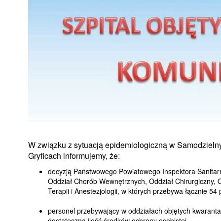
W związku z sytuacją epidemiologiczną w Samodzieln
Gryficach informujemy, że:
decyzją Państwowego Powiatowego Inspektora Sanitarne
Oddział Chorób Wewnętrznych, Oddział Chirurgiczny, O
Terapii i Anestezjologii, w których przebywa łącznie 5
personel przebywający w oddziałach objętych kwaran
dostateczną ilość środków ochrony osobistej,