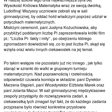
Wysokość Królowa Matematyka wraz ze swoją dwórką,
Ludolfiną! Wszyscy uczniowie zebrali się w sali
gimnastycznej, by oddać hołd władczyni poprzez udział w
potyczkach matematycznych.
Mistrzyni ceremonii, pani Justyna Kożuchowska, aby
przybliżyć poddanym liczbę Pi zaprezentowała krótki film
pt.: "Liczba Pi- fakty i mity” , po obejrzeniu którego
zgromadzeni dowiedzieli się ,co to jest liczba Pi, skąd się
wzięła oraz wielu innych ciekawostek na jej temat.
Po takim wstępie nie pozostało już nic innego , jak tylko
stanąć w szranki do walki w grupowym turnieju
matematycznym. Nad poprawnością i rzetelnością
odpowiedzi czuwała komisja w składzie: pani Dyrektor
Marzena Stępień, pani Wicedyrektor Elżbieta Marek oraz
pani Jolanta Mazur. W sali gimnastycznej międzyklasowe
zespoły przystąpiły do rozwiązywania zadań, a
ciekawostką tych zmagań był fakt, że do każdego zadania
przypisane było również konkretne przysłowie