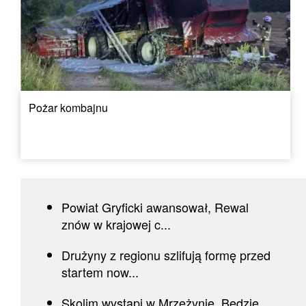
Pożar kombajnu
Powiat Gryficki awansował, Rewal
znów w krajowej c...
Drużyny z regionu szlifują formę przed
startem now...
Skolim wystąpi w Mrzeżynie. Będzie