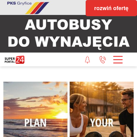
rozwiń ofertę
STRONA GŁÓWNA
POWIAT GRYFICKI
POWIAT ŁOBESKI
POWIAT GOLENIOWSKI
WIADOMOŚCI Z LASU
STUDIO SUPERPORTALU
KONTAKT
REDAKCJA
REGULAMIN