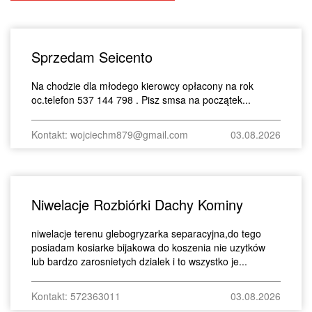
Sprzedam Seicento
Na chodzie dla młodego kierowcy opłacony na rok
oc.telefon 537 144 798 . Pisz smsa na początek...
Kontakt: wojciechm879@gmail.com
03.08.2026
Niwelacje Rozbiórki Dachy Kominy
niwelacje terenu glebogryzarka separacyjna,do tego
posiadam kosiarke bijakowa do koszenia nie uzytków
lub bardzo zarosnietych dzialek i to wszystko je...
Kontakt: 572363011
03.08.2026