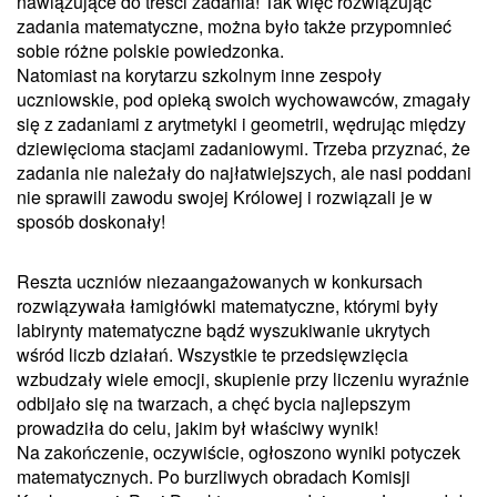
nawiązujące do treści zadania! Tak więc rozwiązując
zadania matematyczne, można było także przypomnieć
sobie różne polskie powiedzonka.
Natomiast na korytarzu szkolnym inne zespoły
uczniowskie, pod opieką swoich wychowawców, zmagały
się z zadaniami z arytmetyki i geometrii, wędrując między
dziewięcioma stacjami zadaniowymi. Trzeba przyznać, że
zadania nie należały do najłatwiejszych, ale nasi poddani
nie sprawili zawodu swojej Królowej i rozwiązali je w
sposób doskonały!
Reszta uczniów niezaangażowanych w konkursach
rozwiązywała łamigłówki matematyczne, którymi były
labirynty matematyczne bądź wyszukiwanie ukrytych
wśród liczb działań. Wszystkie te przedsięwzięcia
wzbudzały wiele emocji, skupienie przy liczeniu wyraźnie
odbijało się na twarzach, a chęć bycia najlepszym
prowadziła do celu, jakim był właściwy wynik!
Na zakończenie, oczywiście, ogłoszono wyniki potyczek
matematycznych. Po burzliwych obradach Komisji