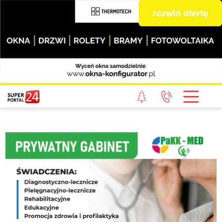
rozwiń ofertę
STRONA GŁÓWNA
POWIAT GRYFICKI
POWIAT ŁOBESKI
POWIAT GOLENIOWSKI
WIADOMOŚCI Z LASU
STUDIO SUPERPORTALU
KONTAKT
REDAKCJA
REGULAMIN