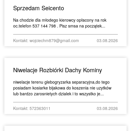
Sprzedam Seicento
Na chodzie dla młodego kierowcy opłacony na rok
oc.telefon 537 144 798 . Pisz smsa na początek...
Kontakt: wojciechm879@gmail.com
03.08.2026
Niwelacje Rozbiórki Dachy Kominy
niwelacje terenu glebogryzarka separacyjna,do tego
posiadam kosiarke bijakowa do koszenia nie uzytków
lub bardzo zarosnietych dzialek i to wszystko je...
Kontakt: 572363011
03.08.2026