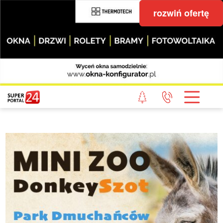
rozwiń ofertę
STRONA GŁÓWNA
POWIAT GRYFICKI
POWIAT ŁOBESKI
POWIAT GOLENIOWSKI
WIADOMOŚCI Z LASU
STUDIO SUPERPORTALU
KONTAKT
REDAKCJA
REGULAMIN