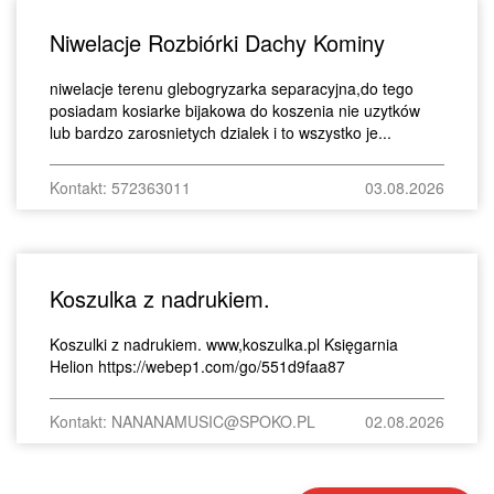
Niwelacje Rozbiórki Dachy Kominy
niwelacje terenu glebogryzarka separacyjna,do tego
posiadam kosiarke bijakowa do koszenia nie uzytków
lub bardzo zarosnietych dzialek i to wszystko je...
Kontakt: 572363011
03.08.2026
Koszulka z nadrukiem.
Koszulki z nadrukiem. www,koszulka.pl Księgarnia
Helion https://webep1.com/go/551d9faa87
Kontakt: NANANAMUSIC@SPOKO.PL
02.08.2026