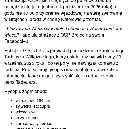
zapraszają wszystkich chętnych do pomocy. Zbiórka
odbędzie się jutro (sobota, 4 października 2025 roku) o
godzinie 10:30 przy bramie wjazdowej na starą żwirownię
w Brojcach (droga w stronę Natolewic przez las).
- Liczymy na Wasze wsparcie i obecność. Razem możemy
więcej! -
apelują strażacy z OSP Brojce na swoim
Facebook-u.
Policja z Gryfic i Brojc prowadzi poszukiwania zaginionego
Tadeusza Witkowskiego, który ostatni raz był widziany 29
września 2025 roku i do tej pory nie nawiązał kontaktu z
rodziną. Publikujemy rysopis oraz apelujemy o wszelkie
informacje, które mogą przyczynić się do odnalezienia
pana Tadeusza.
Rysopis zaginionego:
wzrost: ok. 164 cm
sylwetka: szczupła
włosy: siwe
oczy: ciemne
zarost: wąsy i broda
uzębienie: braki w uzębieniu