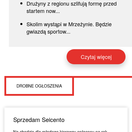
Drużyny z regionu szlifują formę przed
startem now...
Skolim wystąpi w Mrzeżynie. Będzie
gwiazdą sportow...
Czytaj więcej
DROBNE OGŁOSZENIA
Sprzedam Seicento
Na chodzie dla młodego kierowcy opłacony na rok