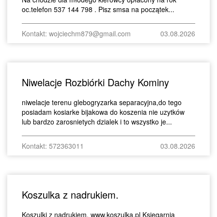
oc.telefon 537 144 798 . Pisz smsa na początek...
Kontakt: wojciechm879@gmail.com
03.08.2026
Niwelacje Rozbiórki Dachy Kominy
niwelacje terenu glebogryzarka separacyjna,do tego
posiadam kosiarke bijakowa do koszenia nie uzytków
lub bardzo zarosnietych dzialek i to wszystko je...
Kontakt: 572363011
03.08.2026
Koszulka z nadrukiem.
Koszulki z nadrukiem. www,koszulka.pl Księgarnia