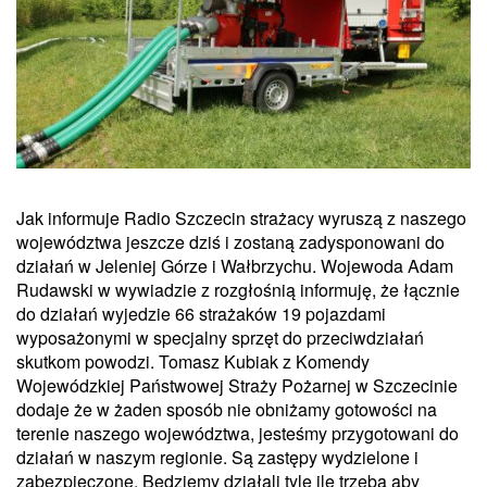
Jak informuje Radio Szczecin strażacy wyruszą z naszego
województwa jeszcze dziś i zostaną zadysponowani do
działań w Jeleniej Górze i Wałbrzychu. Wojewoda Adam
Rudawski w wywiadzie z rozgłośnią informuję, że łącznie
do działań wyjedzie 66 strażaków 19 pojazdami
wyposażonymi w specjalny sprzęt do przeciwdziałań
skutkom powodzi. Tomasz Kubiak z Komendy
Wojewódzkiej Państwowej Straży Pożarnej w Szczecinie
dodaje że w żaden sposób nie obniżamy gotowości na
terenie naszego województwa, jesteśmy przygotowani do
działań w naszym regionie. Są zastępy wydzielone i
zabezpieczone. Będziemy działali tyle ile trzeba aby