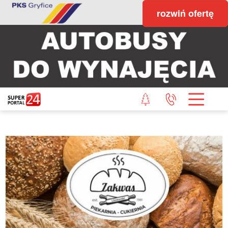
rozwiń ofertę
STRONA GŁÓWNA
POWIAT GRYFICKI
POWIAT ŁOBESKI
POWIAT GOLENIOWSKI
WIADOMOŚCI Z LASU
STUDIO SUPERPORTALU
KONTAKT
REDAKCJA
REGULAMIN