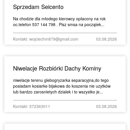
Sprzedam Seicento
Na chodzie dla młodego kierowcy opłacony na rok
oc.telefon 537 144 798 . Pisz smsa na początek...
Kontakt: wojciechm879@gmail.com
03.08.2026
Niwelacje Rozbiórki Dachy Kominy
niwelacje terenu glebogryzarka separacyjna,do tego
posiadam kosiarke bijakowa do koszenia nie uzytków
lub bardzo zarosnietych dzialek i to wszystko je...
Kontakt: 572363011
03.08.2026