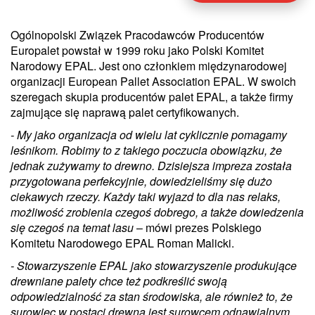
Ogólnopolski Związek Pracodawców Producentów
Europalet powstał w 1999 roku jako Polski Komitet
Narodowy EPAL. Jest ono członkiem międzynarodowej
organizacji European Pallet Association EPAL. W swoich
szeregach skupia producentów palet EPAL, a także firmy
zajmujące się naprawą palet certyfikowanych.
- My jako organizacja od wielu lat cyklicznie pomagamy
leśnikom. Robimy to z takiego poczucia obowiązku, że
jednak zużywamy to drewno. Dzisiejsza impreza została
przygotowana perfekcyjnie, dowiedzieliśmy się dużo
ciekawych rzeczy. Każdy taki wyjazd to dla nas relaks,
możliwość zrobienia czegoś dobrego, a także dowiedzenia
się czegoś na temat lasu
– mówi prezes Polskiego
Komitetu Narodowego EPAL Roman Malicki.
- Stowarzyszenie EPAL jako stowarzyszenie produkujące
drewniane palety chce też podkreślić swoją
odpowiedzialność za stan środowiska, ale również to, że
surowiec w postaci drewna jest surowcem odnawialnym.