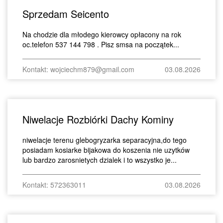
Sprzedam Seicento
Na chodzie dla młodego kierowcy opłacony na rok
oc.telefon 537 144 798 . Pisz smsa na początek...
Kontakt: wojciechm879@gmail.com
03.08.2026
Niwelacje Rozbiórki Dachy Kominy
niwelacje terenu glebogryzarka separacyjna,do tego
posiadam kosiarke bijakowa do koszenia nie uzytków
lub bardzo zarosnietych dzialek i to wszystko je...
Kontakt: 572363011
03.08.2026