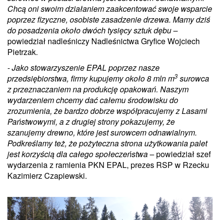
Chcą oni swoim działaniem zaakcentować swoje wsparcie
poprzez fizyczne, osobiste zasadzenie drzewa. Mamy dziś
do posadzenia około dwóch tysięcy sztuk dębu
–
powiedział nadleśniczy Nadleśnictwa Gryfice Wojciech
Pietrzak.
- Jako stowarzyszenie EPAL poprzez nasze
3
przedsiębiorstwa, firmy kupujemy około 8 mln m
surowca
z przeznaczaniem na produkcję opakowań. Naszym
wydarzeniem chcemy dać całemu środowisku do
zrozumienia, że bardzo dobrze współpracujemy z Lasami
Państwowymi, a z drugiej strony pokazujemy, że
szanujemy drewno, które jest surowcem odnawialnym.
Podkreślamy też, że pożyteczna strona użytkowania palet
jest korzyścią dla całego społeczeństwa
– powiedział szef
wydarzenia z ramienia PKN EPAL, prezes RSP w Rzecku
Kazimierz Czapiewski.