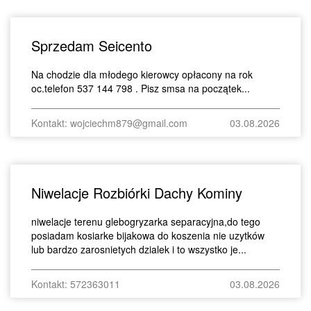
Sprzedam Seicento
Na chodzie dla młodego kierowcy opłacony na rok
oc.telefon 537 144 798 . Pisz smsa na początek...
Kontakt: wojciechm879@gmail.com
03.08.2026
Niwelacje Rozbiórki Dachy Kominy
niwelacje terenu glebogryzarka separacyjna,do tego
posiadam kosiarke bijakowa do koszenia nie uzytków
lub bardzo zarosnietych dzialek i to wszystko je...
Kontakt: 572363011
03.08.2026