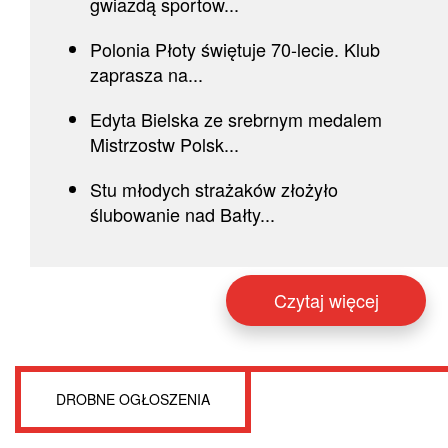
gwiazdą sportow...
Polonia Płoty świętuje 70-lecie. Klub
zaprasza na...
Edyta Bielska ze srebrnym medalem
Mistrzostw Polsk...
Stu młodych strażaków złożyło
ślubowanie nad Bałty...
Czytaj więcej
DROBNE OGŁOSZENIA