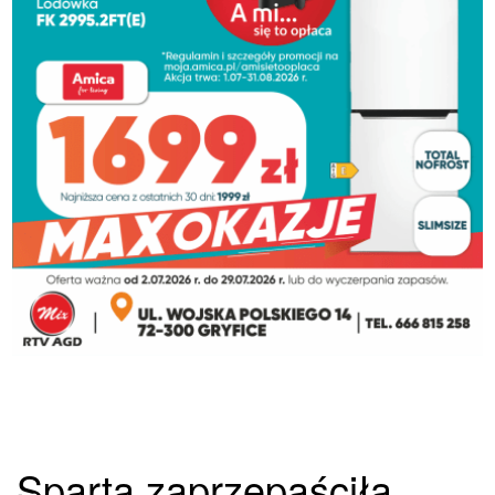
Sparta zaprzepaściła