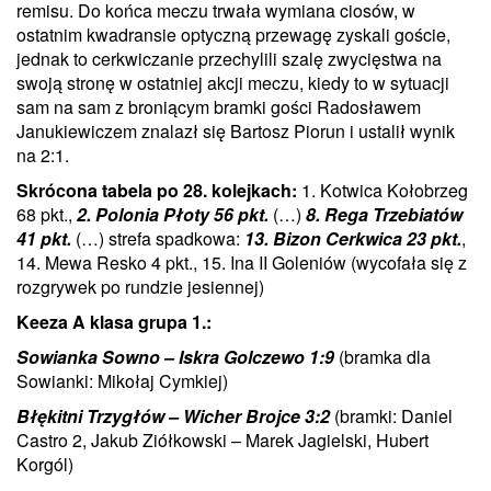
remisu. Do końca meczu trwała wymiana ciosów, w
ostatnim kwadransie optyczną przewagę zyskali goście,
jednak to cerkwiczanie przechylili szalę zwycięstwa na
swoją stronę w ostatniej akcji meczu, kiedy to w sytuacji
sam na sam z broniącym bramki gości Radosławem
Janukiewiczem znalazł się Bartosz Piorun i ustalił wynik
na 2:1.
Skrócona tabela po 28. kolejkach:
1. Kotwica Kołobrzeg
68 pkt.,
2. Polonia Płoty 56 pkt.
(…)
8. Rega Trzebiatów
41 pkt.
(…) strefa spadkowa:
13. Bizon Cerkwica 23 pkt.
,
14. Mewa Resko 4 pkt., 15. Ina II Goleniów (wycofała się z
rozgrywek po rundzie jesiennej)
Keeza A klasa grupa 1.:
Sowianka Sowno – Iskra Golczewo 1:9
(bramka dla
Sowianki: Mikołaj Cymkiej)
Błękitni Trzygłów – Wicher Brojce 3:2
(bramki: Daniel
Castro 2, Jakub Ziółkowski – Marek Jagielski, Hubert
Korgól)