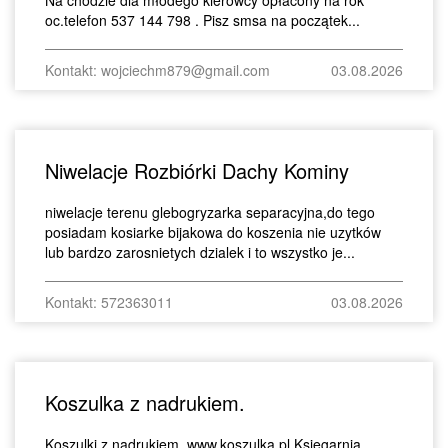
oc.telefon 537 144 798 . Pisz smsa na początek...
Kontakt: wojciechm879@gmail.com
03.08.2026
Niwelacje Rozbiórki Dachy Kominy
niwelacje terenu glebogryzarka separacyjna,do tego
posiadam kosiarke bijakowa do koszenia nie uzytków
lub bardzo zarosnietych dzialek i to wszystko je...
Kontakt: 572363011
03.08.2026
Koszulka z nadrukiem.
Koszulki z nadrukiem. www,koszulka.pl Księgarnia