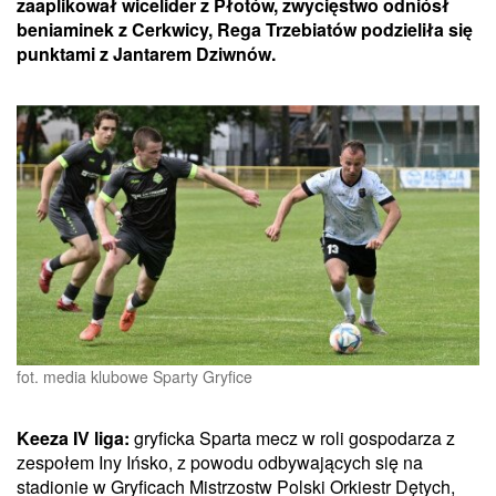
zaaplikował wicelider z Płotów, zwycięstwo odniósł
beniaminek z Cerkwicy, Rega Trzebiatów podzieliła się
punktami z Jantarem Dziwnów.
fot. media klubowe Sparty Gryfice
Keeza IV liga:
gryficka Sparta mecz w roli gospodarza z
zespołem Iny Ińsko, z powodu odbywających się na
stadionie w Gryficach Mistrzostw Polski Orkiestr Dętych,