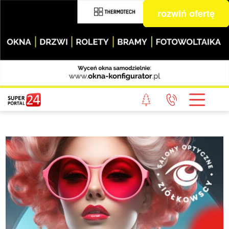
rozwiń ofertę
STRONA GŁÓWNA
POWIAT GRYFICKI
POWIAT ŁOBESKI
POWIAT GOLENIOWSKI
WIADOMOŚCI Z LASU
STUDIO SUPERPORTALU
KONTAKT
REDAKCJA
REGULAMIN