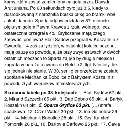
karny, który został zamieniony na gola przez Davyda
Arutiuniana. Po 60 sekundach było już 3:5, kiedy to
dośrodkowaną z narożnika boiska piłkę do bramki wbił
Jakub Janeda. Sparta odpowiedziała w 87. minucie
pięknym golem Pawła Krawca z rzutu wolnego, lecz
ostatecznie przegrała 4:5. Gryficzanie mają czego
żałować, ponieważ Biali Sądów przegrali w Koszalinie z
Gwardią 1:4 zaś za tydzień, w ostatniej kolejce sezonu,
mają pauzę co powoduje, że przy zwycięstwach w dwóch
ostatnich meczach to Sparta zajęła by drugie miejsce i
zagrała w barażu o awans do Betclic 3. ligi. Niestety, tak
się jednak nie stanie. W 33. serii gier przełożone zostało
spotkanie Mechanika Bobolice z Bałtykiem Koszalin z
powodu złych warunków atmosferycznych.
Skrócona tabela po 33. kolejkach:
1. Biali Sądów 67 pkt.,
2. Mirand Szczecin 65 pkt., 3. Dąb Dębno 65 pkt., 4. Bałtyk
Koszalin 64 pkt.,
5. Sparta Gryfice 63 pkt.
(…) strefa
spadkowa: 12. Orzeł Wałcz 30 pkt., 13. Ina Goleniów 29
pkt., 14. Mechanik Bobolice 28 pkt., 15. Gryf Kamień
Pomorski 26 pkt., 16. Darłovia Darłowo 25 pkt., 17. Gavia