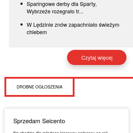
Sparingowe derby dla Sparty,
Wybrzeże rozegrało tr...
W Lędzinie znów zapachniało świeżym
chlebem
Czytaj więcej
DROBNE OGŁOSZENIA
Sprzedam Seicento
Na chodzie dla młodego kierowcy opłacony na rok