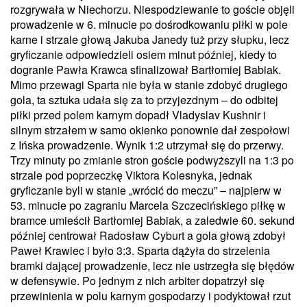
rozgrywała w Niechorzu. Niespodziewanie to goście objęli
prowadzenie w 6. minucie po dośrodkowaniu piłki w pole
karne i strzale głową Jakuba Janedy tuż przy słupku, lecz
gryficzanie odpowiedzieli osiem minut później, kiedy to
dogranie Pawła Krawca sfinalizował Bartłomiej Babiak.
Mimo przewagi Sparta nie była w stanie zdobyć drugiego
gola, ta sztuka udała się za to przyjezdnym – do odbitej
piłki przed polem karnym dopadł Vladyslav Kushnir i
silnym strzałem w samo okienko ponownie dał zespołowi
z Ińska prowadzenie. Wynik 1:2 utrzymał się do przerwy.
Trzy minuty po zmianie stron goście podwyższyli na 1:3 po
strzale pod poprzeczkę Viktora Kolesnyka, jednak
gryficzanie byli w stanie „wrócić do meczu” – najpierw w
53. minucie po zagraniu Marcela Szczecińskiego piłkę w
bramce umieścił Bartłomiej Babiak, a zaledwie 60. sekund
później centrował Radosław Cyburt a gola głową zdobył
Paweł Krawiec i było 3:3. Sparta dążyła do strzelenia
bramki dającej prowadzenie, lecz nie ustrzegła się błędów
w defensywie. Po jednym z nich arbiter dopatrzył się
przewinienia w polu karnym gospodarzy i podyktował rzut