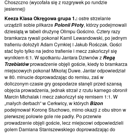
Choszczno (wycofała się z rozgrywek po rundzie
jesiennej)
Keeza Klasa Okręgowa grupa 1.:
ostre strzelanie
urządzili sobie piłkarze
Polonii Płoty
, którzy podejmowali
dziesiątą w tabeli drużynę Olimpu Gościno. Cztery razy
bramkarza rywali pokonał Kamil Lewandowski, po jednym
trafieniu dołożyli Adam Cymkiej i Jakub Rośczak. Gości
stać było tylko na jedno trafienie i mecz zakończył się
wynikiem 6:1. W spotkaniu Jantara Dziwnów z
Regą
Trzebiatów
prowadzenie objęli goście, kiedy to bramkarza
miejscowych pokonał Mikołaj Duwe. Jantar odpowiedział
w 80. minucie doprowadzając do remisu, zaś w
doliczonym czasie gry gospodarze stanęli przed szansą
objęcia prowadzenia, jednak strzał z rzutu karnego obronił
Marcin Michalak i mecz zakończył się remisem 1:1. W
„małych derbach” w Cerkwicy, w których
Bizon
podejmował Koronę Stuchowo, mimo okazji z obu stron w
pierwszej połowie gole nie padły. Po przerwie
prowadzenie objęli goście, lecz miejscowi odpowiedzieli
golem Damiana Staniszewskiego doprowadzając do