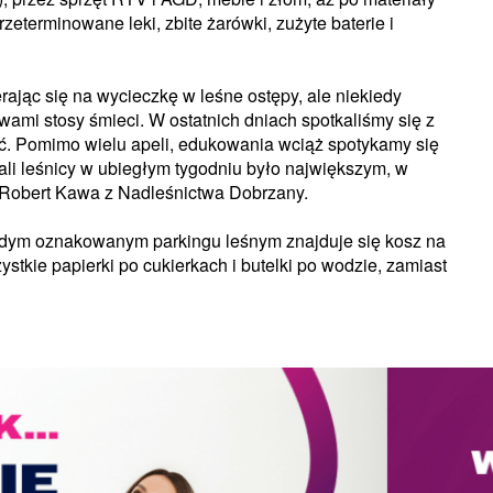
zeterminowane leki, zbite żarówki, zużyte baterie i
erając się na wycieczkę w leśne ostępy, ale niekiedy
ami stosy śmieci. W ostatnich dniach spotkaliśmy się z
ść. Pomimo wielu apeli, edukowania wciąż spotykamy się
ali leśnicy w ubiegłym tygodniu było największym, w
 Robert Kawa z Nadleśnictwa Dobrzany.
ażdym oznakowanym parkingu leśnym znajduje się kosz na
tkie papierki po cukierkach i butelki po wodzie, zamiast