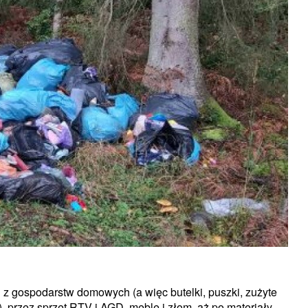
 z gospodarstw domowych (a więc butelki, puszki, zużyte
a), przez sprzęt RTV i AGD, meble i złom, aż po materiały