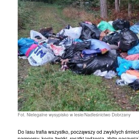
Fot. Nielegalne wysypisko w lesie/Nadleśnictwo Dobrzany
Do lasu trafia wszystko, począwszy od zwykłych śmieci
pampersy, kocie żwirki, resztki jedzenia, zbite naczyni