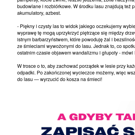
budowlane i rozbiórkowe. W środku lasu znajdują też pr
akumulatory, azbest.
- Piękny i czysty las to widok jakiego oczekujemy wybi
wyprawę tę mogą uprzykrzyć piętrzące się między drzew
istnym barbarzyństwem, które powoduję żal i bezsilno
ze śmieciami wywożonymi do lasu. Jednak to, co spotk
ostatnim czasie objawem wandalizmu i głupoty - mówi
W trosce o to, aby zachować porządek w lesie przy k
odpadki. Po zakończonej wycieczce możemy, więc wszys
do lasu — wyrzucić do kosza na śmieci!