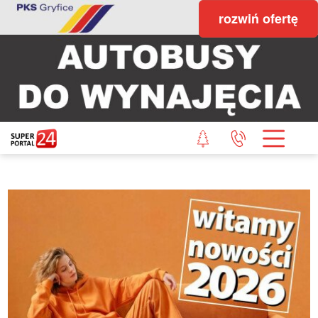
rozwiń ofertę
STRONA GŁÓWNA
POWIAT GRYFICKI
POWIAT ŁOBESKI
POWIAT GOLENIOWSKI
WIADOMOŚCI Z LASU
STUDIO SUPERPORTALU
KONTAKT
REDAKCJA
REGULAMIN