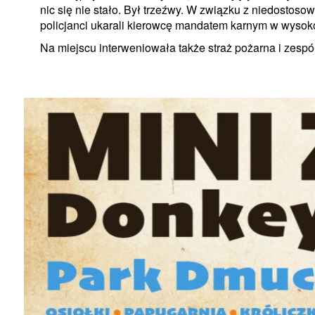
nic się nie stało. Był trzeźwy. W związku z niedosto
policjanci ukarali kierowcę mandatem karnym w wysoko
Na miejscu interweniowała także straż pożarna i zesp