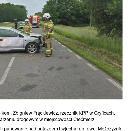
m. Zbigniew Frąckiewicz, rzecznik KPP w Gryficach,
 zdarzeniu drogowym w miejscowości Ciećmierz.
cił panowanie nad pojazdem i wjechał do rowu. Mężczyźnie