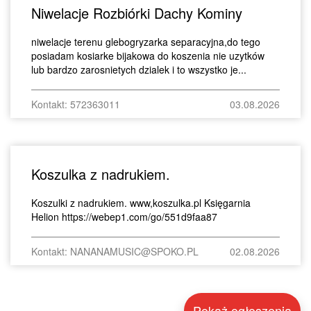
Niwelacje Rozbiórki Dachy Kominy
niwelacje terenu glebogryzarka separacyjna,do tego
posiadam kosiarke bijakowa do koszenia nie uzytków
lub bardzo zarosnietych dzialek i to wszystko je...
Kontakt: 572363011
03.08.2026
Koszulka z nadrukiem.
Koszulki z nadrukiem. www,koszulka.pl Księgarnia
Helion https://webep1.com/go/551d9faa87
Kontakt: NANANAMUSIC@SPOKO.PL
02.08.2026
Pokaż ogłoszenia