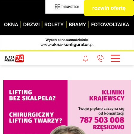
rozwiń ofertę
STRONA GŁÓWNA
POWIAT GRYFICKI
POWIAT ŁOBESKI
POWIAT GOLENIOWSKI
WIADOMOŚCI Z LASU
STUDIO SUPERPORTALU
KONTAKT
REDAKCJA
REGULAMIN