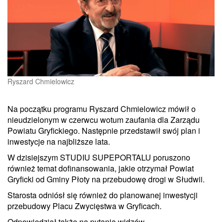
Ryszard Chmielowicz
Na początku programu Ryszard Chmielowicz mówił o
nieudzielonym w czerwcu wotum zaufania dla Zarządu
Powiatu Gryfickiego. Następnie przedstawił swój plan i
inwestycje na najbliższe lata.
W dzisiejszym STUDIU SUPEPORTALU poruszono
również temat dofinansowania, jakie otrzymał Powiat
Gryficki od Gminy Płoty na przebudowę drogi w Słudwii.
Starosta odniósł się również do planowanej inwestycji
przebudowy Placu Zwycięstwa w Gryficach.
Odpowiedział także na pytania widzów.