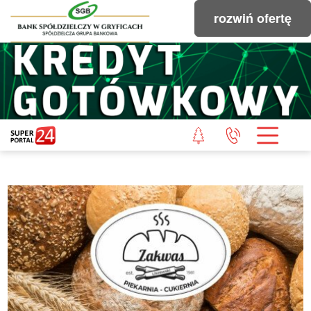
rozwiń ofertę
STRONA GŁÓWNA
POWIAT GRYFICKI
POWIAT ŁOBESKI
POWIAT GOLENIOWSKI
WIADOMOŚCI Z LASU
STUDIO SUPERPORTALU
KONTAKT
REDAKCJA
REGULAMIN