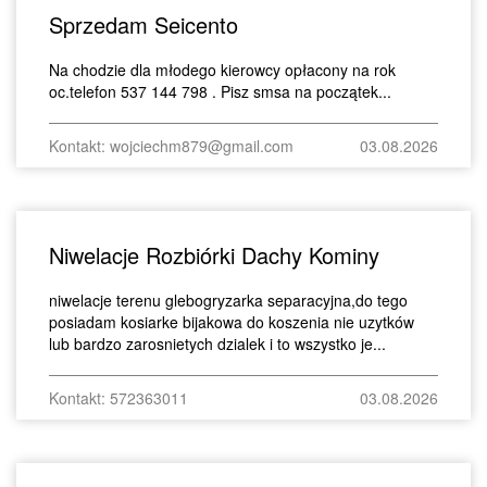
Sprzedam Seicento
Na chodzie dla młodego kierowcy opłacony na rok
oc.telefon 537 144 798 . Pisz smsa na początek...
Kontakt: wojciechm879@gmail.com
03.08.2026
Niwelacje Rozbiórki Dachy Kominy
niwelacje terenu glebogryzarka separacyjna,do tego
posiadam kosiarke bijakowa do koszenia nie uzytków
lub bardzo zarosnietych dzialek i to wszystko je...
Kontakt: 572363011
03.08.2026