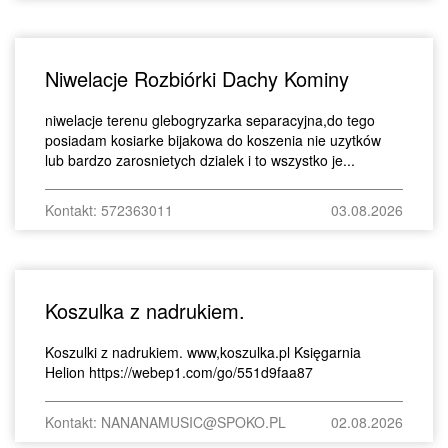
Niwelacje Rozbiórki Dachy Kominy
niwelacje terenu glebogryzarka separacyjna,do tego
posiadam kosiarke bijakowa do koszenia nie uzytków
lub bardzo zarosnietych dzialek i to wszystko je...
Kontakt: 572363011
03.08.2026
Koszulka z nadrukiem.
Koszulki z nadrukiem. www,koszulka.pl Księgarnia
Helion https://webep1.com/go/551d9faa87
Kontakt: NANANAMUSIC@SPOKO.PL
02.08.2026