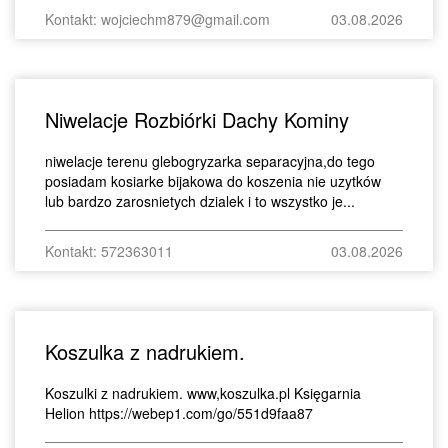
Kontakt: wojciechm879@gmail.com
03.08.2026
Niwelacje Rozbiórki Dachy Kominy
niwelacje terenu glebogryzarka separacyjna,do tego
posiadam kosiarke bijakowa do koszenia nie uzytków
lub bardzo zarosnietych dzialek i to wszystko je...
Kontakt: 572363011
03.08.2026
Koszulka z nadrukiem.
Koszulki z nadrukiem. www,koszulka.pl Księgarnia
Helion https://webep1.com/go/551d9faa87