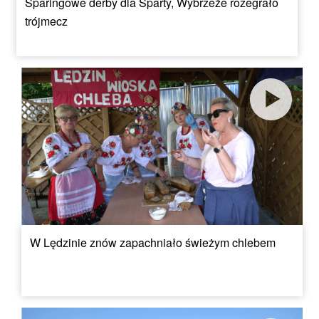
Sparingowe derby dla Sparty, Wybrzeże rozegrało
trójmecz
W Lędzinie znów zapachniało świeżym chlebem