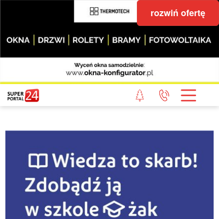
rozwiń ofertę
STRONA GŁÓWNA
POWIAT GRYFICKI
POWIAT ŁOBESKI
POWIAT GOLENIOWSKI
WIADOMOŚCI Z LASU
STUDIO SUPERPORTALU
KONTAKT
REDAKCJA
REGULAMIN