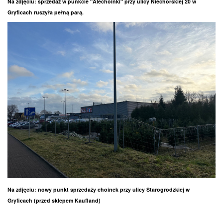
Na zdjęciu: sprzedaż w punkcie "Alechoinki" przy ulicy Niechorskiej 20 w
Gryficach ruszyła pełną parą.
Na zdjęciu: nowy punkt sprzedaży choinek przy ulicy Starogrodzkiej w
Gryficach (przed sklepem Kaufland)