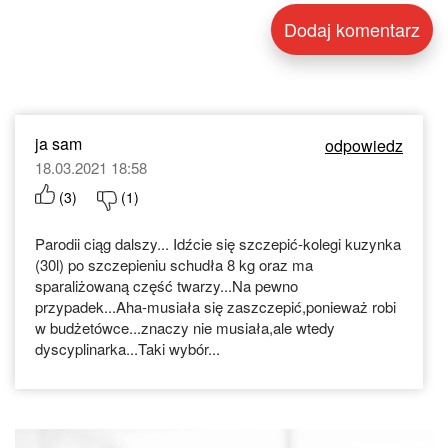
ja sam
odpowiedz
18.03.2021 18:58
(
3
)
(
1
)
Parodii ciąg dalszy... Idźcie się szczepić-kolegi kuzynka
(30l) po szczepieniu schudła 8 kg oraz ma
sparaliżowaną część twarzy...Na pewno
przypadek...Aha-musiała się zaszczepić,ponieważ robi
w budżetówce...znaczy nie musiała,ale wtedy
dyscyplinarka...Taki wybór...