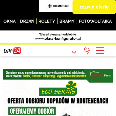
rozwiń ofertę
STRONA GŁÓWNA
POWIAT GRYFICKI
POWIAT ŁOBESKI
POWIAT GOLENIOWSKI
WIADOMOŚCI Z LASU
STUDIO SUPERPORTALU
KONTAKT
REDAKCJA
REGULAMIN