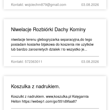
Kontakt: wojciechm879@gmail.com
03.08.2026
Niwelacje Rozbiórki Dachy Kominy
niwelacje terenu glebogryzarka separacyjna,do tego
posiadam kosiarke bijakowa do koszenia nie uzytków
lub bardzo zarosnietych dzialek i to wszystko je...
Kontakt: 572363011
03.08.2026
Koszulka z nadrukiem.
Koszulki z nadrukiem. www,koszulka.pl Księgarnia
Helion https://webep1.com/go/551d9faa87